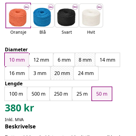
Oransje
Blå
Svart
Hvit
Diameter
10 mm
12 mm
6 mm
8 mm
14 mm
16 mm
3 mm
20 mm
24 mm
Lengde
100 m
500 m
250 m
25 m
50 m
380
kr
Inkl. MVA
Beskrivelse