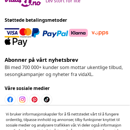
Lev stort for lite
Støttede betalingsmetoder
Abonner på vårt nyhetsbrev
Bli med 700 000+ kunder som mottar ukentlige tilbud,
sesongkampanjer og nyheter fra vidaXL.
Våre sosiale medier
Vi bruker informasjonskapsler for å få nettstedet vårt til å fungere
Angre på kontrakten
ordentlig, tilpasse innhold og annonser, tilby funksjoner knyttet til
Send inn en angrerett for bestillingen din.
sosiale medier og analysere trafikken vår. Vi deler også informasjon