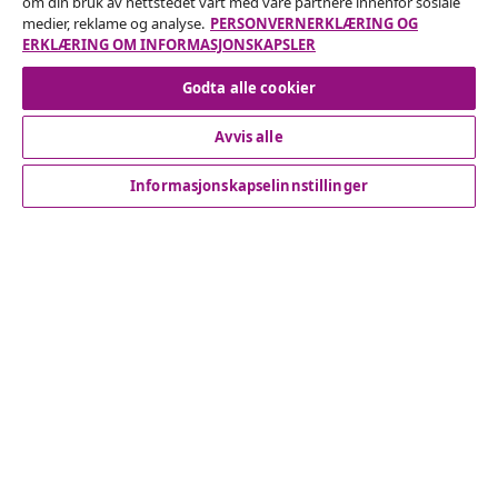
om din bruk av nettstedet vårt med våre partnere innenfor sosiale
medier, reklame og analyse.
PERSONVERNERKLÆRING OG
Angre på kontrakten
ERKLÆRING OM INFORMASJONSKAPSLER
Godta alle cookier
Kundeservice
Avvis alle
Informasjonskapselinnstillinger
Bedrift
vidaXL
Oppdag mer