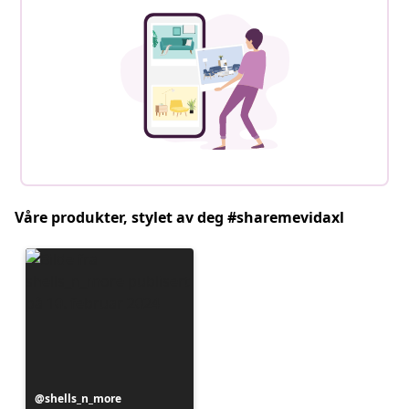
Våre produkter, stylet av deg #sharemevidaxl
Innlegg
shells_n_more