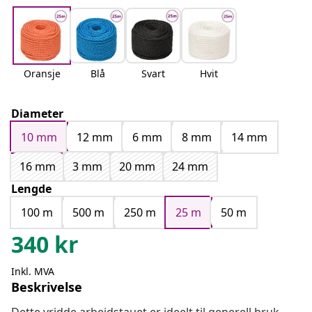
Oransje
Blå
Svart
Hvit
Diameter
10 mm
12 mm
6 mm
8 mm
14 mm
16 mm
3 mm
20 mm
24 mm
Lengde
100 m
500 m
250 m
25 m
50 m
340
kr
Inkl. MVA
Beskrivelse