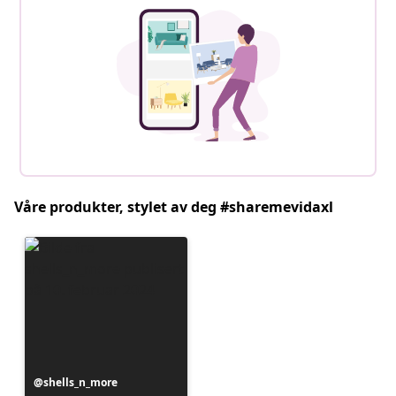
Våre produkter, stylet av deg #sharemevidaxl
Innlegg
shells_n_more