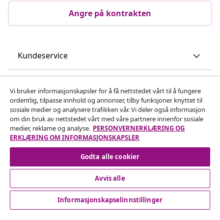
Angre på kontrakten
Kundeservice
Bedrift
Vi bruker informasjonskapsler for å få nettstedet vårt til å fungere
ordentlig, tilpasse innhold og annonser, tilby funksjoner knyttet til
sosiale medier og analysere trafikken vår. Vi deler også informasjon
vidaXL
om din bruk av nettstedet vårt med våre partnere innenfor sosiale
medier, reklame og analyse.
PERSONVERNERKLÆRING OG
ERKLÆRING OM INFORMASJONSKAPSLER
Oppdag mer
Godta alle cookier
Avvis alle
Informasjonskapselinnstillinger
© 2008-2026 vidaXL www.vidaxl.no er et nettsted av vidaXL