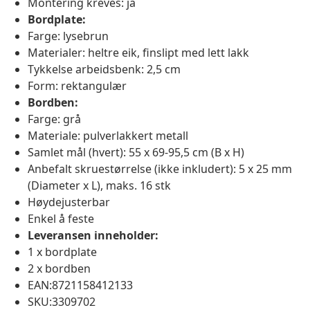
Montering kreves: ja
Bordplate:
Farge: lysebrun
Materialer: heltre eik, finslipt med lett lakk
Tykkelse arbeidsbenk: 2,5 cm
Form: rektangulær
Bordben:
Farge: grå
Materiale: pulverlakkert metall
Samlet mål (hvert): 55 x 69-95,5 cm (B x H)
Anbefalt skruestørrelse (ikke inkludert): 5 x 25 mm
(Diameter x L), maks. 16 stk
Høydejusterbar
Enkel å feste
Leveransen inneholder:
1 x bordplate
2 x bordben
EAN:8721158412133
SKU:3309702