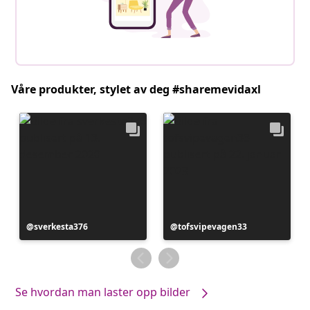
Våre produkter, stylet av deg #sharemevidaxl
Innlegg
sverkesta376
Innlegg
tofsvipevagen33
publisert
publisert
av
av
Se hvordan man laster opp bilder