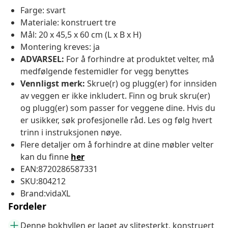
Farge: svart
Materiale: konstruert tre
Mål: 20 x 45,5 x 60 cm (L x B x H)
Montering kreves: ja
ADVARSEL:
For å forhindre at produktet velter, må
medfølgende festemidler for vegg benyttes
Vennligst merk:
Skrue(r) og plugg(er) for innsiden
av veggen er ikke inkludert. Finn og bruk skru(er)
og plugg(er) som passer for veggene dine. Hvis du
er usikker, søk profesjonelle råd. Les og følg hvert
trinn i instruksjonen nøye.
Flere detaljer om å forhindre at dine møbler velter
kan du finne
her
EAN:8720286587331
SKU:804212
Brand:vidaXL
Fordeler
Denne bokhyllen er laget av slitesterkt, konstruert