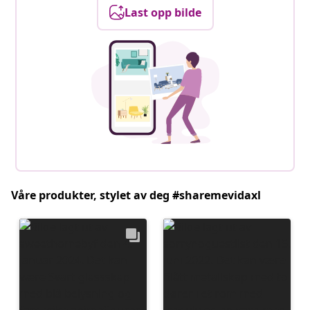
Last opp bilde
Våre produkter, stylet av deg #sharemevidaxl