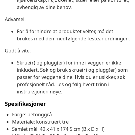
kjøkkenskap, i kjøkkenet, stuen eller på kontoret,
avhengig av dine behov.
Advarsel:
For å forhindre at produktet velter, må det
brukes med den medfølgende festeanordningen.
Godt å vite:
Skrue(r) og plugg(er) for inne i veggen er ikke
inkludert. Søk og bruk skrue(r) og plugg(er) som
passer for veggene dine. Hvis du er usikker, søk
profesjonelt råd. Les og følg hvert trinn i
instruksjonen nøye.
Spesifikasjoner
Farge: betonggrå
Materiale: konstruert tre
Samlet mål: 40 x 41 x 174,5 cm (B x D x H)