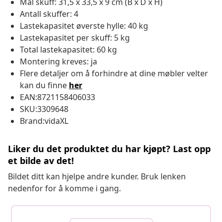
Mål skuff: 31,5 x 33,5 x 9 cm (B x D x H)
Antall skuffer: 4
Lastekapasitet øverste hylle: 40 kg
Lastekapasitet per skuff: 5 kg
Total lastekapasitet: 60 kg
Montering kreves: ja
Flere detaljer om å forhindre at dine møbler velter
kan du finne
her
EAN:8721158406033
SKU:3309648
Brand:vidaXL
Liker du det produktet du har kjøpt? Last opp
et bilde av det!
Bildet ditt kan hjelpe andre kunder. Bruk lenken
nedenfor for å komme i gang.