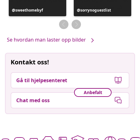
Innlegg
sweethomebyf
Innlegg
sorrynoguestlist
publisert
publisert
av
av
Se hvordan man laster opp bilder
Kontakt oss!
Gå til hjelpesenteret
Anbefalt
Chat med oss