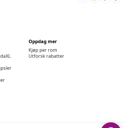
Oppdag mer
Kjøp per rom
idaXL
Utforsk rabatter
psler
ger