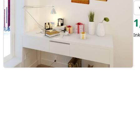
1
Ink