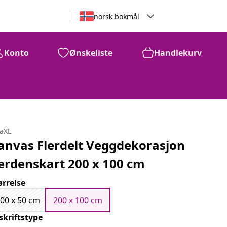
norsk bokmål
Konto
Ønskeliste
Handlekurv
daXL
anvas Flerdelt Veggdekorasjon
erdenskart 200 x 100 cm
ørrelse
00 x 50 cm
200 x 100 cm
skriftstype