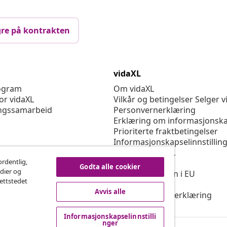
re på kontrakten
vidaXL
rogram
Om vidaXL
or vidaXL
Vilkår og betingelser Selger v
ngssamarbeid
Personvernerklæring
Erklæring om informasjonska
Prioriterte fraktbetingelser
Informasjonskapselinnstillin
Jobbe for vidaXL
ordentlig,
Sikkerhet
Godta alle cookier
edier og
Ansvarlig person i EU
nettstedet
Politikken EPR
Avvis alle
Tilgjengelighetserklæring
Informasjonskapselinnstilli
nger