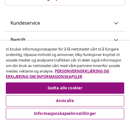
Kundeservice
Bedrift
Vi bruker informasjonskapsler for å få nettstedet vårt til å fungere
ordentlig, tilpasse innhold og annonser, tilby funksjoner knyttet til
vidaXL
sosiale medier og analysere trafikken vår. Vi deler også informasjon
om din bruk av nettstedet vårt med våre partnere innenfor sosiale
medier, reklame og analyse.
PERSONVERNERKLÆRING OG
Oppdag mer
ERKLÆRING OM INFORMASJONSKAPSLER
Godta alle cookier
Avvis alle
Informasjonskapselinnstillinger
© 2008-2026 vidaXL www.vidaxl.no er et nettsted av vidaXL
Marketplace International B.V.