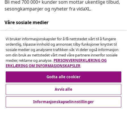
Bli med 700 000+ kunder som mottar ukentlige tilbud,
sesongkampanjer og nyheter fra vidaXL.
Våre sosiale medier
Vi bruker informasjonskapsler for å få nettstedet vårt til å fungere
ordentlig, tilpasse innhold og annonser, tilby funksjoner knyttet til
Angre på kontrakten
sosiale medier og analysere trafikken vår. Vi deler også informasjon
om din bruk av nettstedet vårt med våre partnere innenfor sosiale
Send inn en angrerett for bestillingen din.
medier, reklame og analyse.
PERSONVERNERKLÆRING OG
ERKLÆRING OM INFORMASJONSKAPSLER
Angre på kontrakten
Godta alle cookier
Avvis alle
Kundeservice
Informasjonskapselinnstillinger
Bedrift