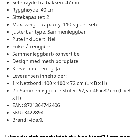
Setehøyde fra bakken: 47 cm
Rygghøyde: 40 cm
Sittekapasitet: 2
Max. weight capacity: 110 kg per sete
Justerbar type: Sammenleggbar
Pute inkludert: Nei
Enkel å rengjøre
Sammenleggbart/konvertibel
Design med mesh bordplate
Krever montering: Ja
Leveransen inneholder:
1 x Nettbord: 100 x 100 x 72 cm (L x B x H)
2 x Sammenleggbare Stoler: 52,5 x 46 x 82 cm (L x B
x H)
EAN: 8721364742406
SKU: 3422894
Brand: vidaXL