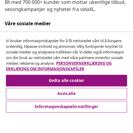
Bli med 700 000+ kunder som mottar ukentlige tilbud,
sesongkampanjer og nyheter fra vidaXL.
Våre sosiale medier
Vi bruker informasjonskapsler for å få nettstedet vårt til å fungere
ordentlig, tilpasse innhold og annonser, tilby funksjoner knyttet til
Angre på kontrakten
sosiale medier og analysere trafikken vår. Vi deler også informasjon
om din bruk av nettstedet vårt med våre partnere innenfor sosiale
Send inn en angrerett for bestillingen din.
medier, reklame og analyse.
PERSONVERNERKLÆRING OG
ERKLÆRING OM INFORMASJONSKAPSLER
Angre på kontrakten
Godta alle cookier
Avvis alle
Kundeservice
Informasjonskapselinnstillinger
Bedrift