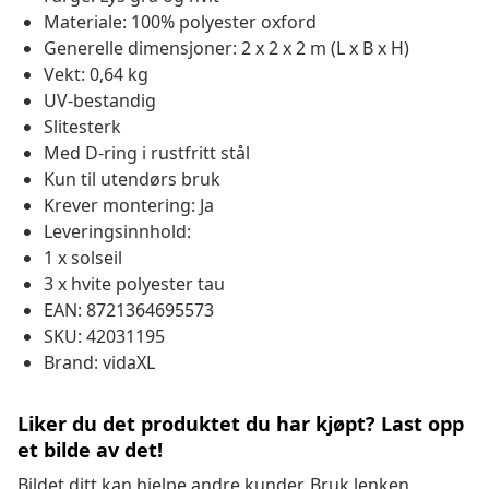
Materiale: 100% polyester oxford
Generelle dimensjoner: 2 x 2 x 2 m (L x B x H)
Vekt: 0,64 kg
UV-bestandig
Slitesterk
Med D-ring i rustfritt stål
Kun til utendørs bruk
Krever montering: Ja
Leveringsinnhold:
1 x solseil
3 x hvite polyester tau
EAN: 8721364695573
SKU: 42031195
Brand: vidaXL
Liker du det produktet du har kjøpt? Last opp
et bilde av det!
Bildet ditt kan hjelpe andre kunder. Bruk lenken