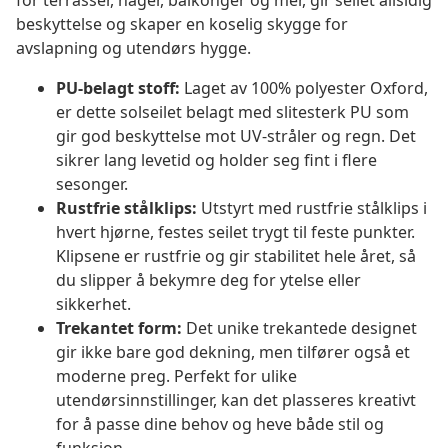
for terrasser, hager, balkonger og mer, gir seilet allsidig
beskyttelse og skaper en koselig skygge for
avslapning og utendørs hygge.
PU-belagt stoff:
Laget av 100% polyester Oxford,
er dette solseilet belagt med slitesterk PU som
gir god beskyttelse mot UV-stråler og regn. Det
sikrer lang levetid og holder seg fint i flere
sesonger.
Rustfrie stålklips:
Utstyrt med rustfrie stålklips i
hvert hjørne, festes seilet trygt til feste punkter.
Klipsene er rustfrie og gir stabilitet hele året, så
du slipper å bekymre deg for ytelse eller
sikkerhet.
Trekantet form:
Det unike trekantede designet
gir ikke bare god dekning, men tilfører også et
moderne preg. Perfekt for ulike
utendørsinnstillinger, kan det plasseres kreativt
for å passe dine behov og heve både stil og