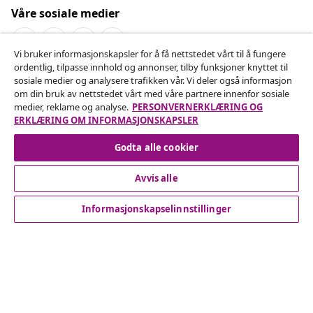
Våre sosiale medier
Vi bruker informasjonskapsler for å få nettstedet vårt til å fungere
ordentlig, tilpasse innhold og annonser, tilby funksjoner knyttet til
Angre på kontrakten
sosiale medier og analysere trafikken vår. Vi deler også informasjon
om din bruk av nettstedet vårt med våre partnere innenfor sosiale
Send inn en angrerett for bestillingen din.
medier, reklame og analyse.
PERSONVERNERKLÆRING OG
ERKLÆRING OM INFORMASJONSKAPSLER
Angre på kontrakten
Godta alle cookier
Avvis alle
Kundeservice
Informasjonskapselinnstillinger
Bedrift
vidaXL