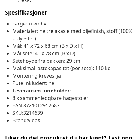
trekk.
Spesifikasjoner
Farge: kremhvit
Materialer: heltre akasie med oljefinish, stoff (100%
polyester)
Mål: 41 x 72 x 68 cm (B x D x H)
Mål sete: 41 x 28 cm (B x D)
Setehøyde fra bakken: 29 cm
Maksimal lastekapasitet (per sete): 110 kg
Montering kreves: ja
Pute inkludert: nei
Leveransen inneholder:
8 x sammenleggbare hagestoler
EAN:8721012912687
SKU:3214639
Brand:vidaXL
Liker du det produktet du har kjøpt? Last opp