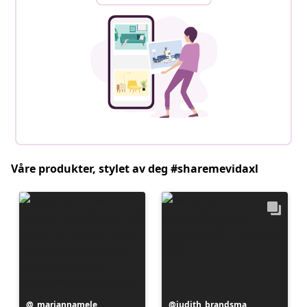
Våre produkter, stylet av deg #sharemevidaxl
Innlegg
_mariannamele_
Innlegg
judith_brandsma