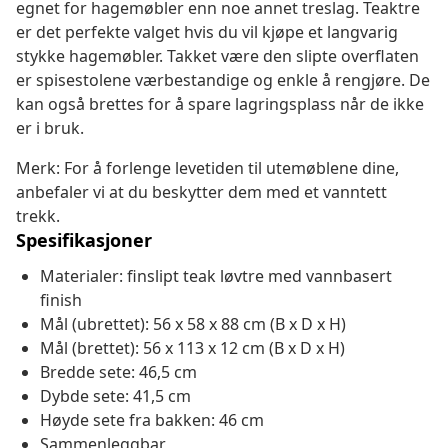
egnet for hagemøbler enn noe annet treslag. Teaktre
er det perfekte valget hvis du vil kjøpe et langvarig
stykke hagemøbler. Takket være den slipte overflaten
er spisestolene værbestandige og enkle å rengjøre. De
kan også brettes for å spare lagringsplass når de ikke
er i bruk.
Merk: For å forlenge levetiden til utemøblene dine,
anbefaler vi at du beskytter dem med et vanntett
trekk.
Spesifikasjoner
Materialer: finslipt teak løvtre med vannbasert
finish
Mål (ubrettet): 56 x 58 x 88 cm (B x D x H)
Mål (brettet): 56 x 113 x 12 cm (B x D x H)
Bredde sete: 46,5 cm
Dybde sete: 41,5 cm
Høyde sete fra bakken: 46 cm
Sammenleggbar