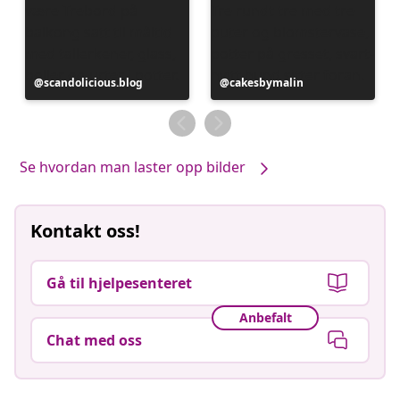
Innlegg
scandolicious.blog
Innlegg
cakesbymalin
publisert
publisert
av
av
Se hvordan man laster opp bilder
Kontakt oss!
Gå til hjelpesenteret
Anbefalt
Chat med oss