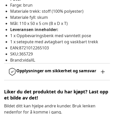
Farge: brun
Materiale trekk: stoff (100% polyester)
Materiale fyll: skum
Mål: 110 x 50 x 5 cm (B x D x T)
Leveransen inneholder:
1 x Oppbevaringsbenk med vanntett pose
1 x setepute med avtagbart og vaskbart trekk
EAN:8721012265103
SKU:365729
Brand:vidaXL
Opplysninger om sikkerhet og samsvar
Liker du det produktet du har kjøpt? Last opp
et bilde av det!
Bildet ditt kan hjelpe andre kunder. Bruk lenken
nedenfor for å komme i gang.