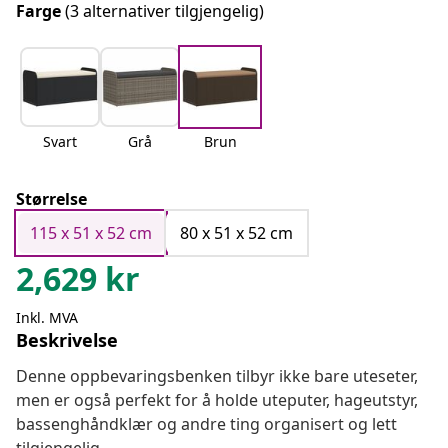
Farge
(3 alternativer tilgjengelig)
Svart
Grå
Brun
Størrelse
115 x 51 x 52 cm
80 x 51 x 52 cm
2,629
kr
Inkl. MVA
Beskrivelse
Denne oppbevaringsbenken tilbyr ikke bare uteseter,
men er også perfekt for å holde uteputer, hageutstyr,
bassenghåndklær og andre ting organisert og lett