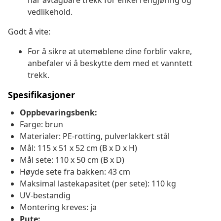
har avtagbare trekk for enkel rengjøring og
vedlikehold.
Godt å vite:
For å sikre at utemøblene dine forblir vakre,
anbefaler vi å beskytte dem med et vanntett
trekk.
Spesifikasjoner
Oppbevaringsbenk:
Farge: brun
Materialer: PE-rotting, pulverlakkert stål
Mål: 115 x 51 x 52 cm (B x D x H)
Mål sete: 110 x 50 cm (B x D)
Høyde sete fra bakken: 43 cm
Maksimal lastekapasitet (per sete): 110 kg
UV-bestandig
Montering kreves: ja
Pute: