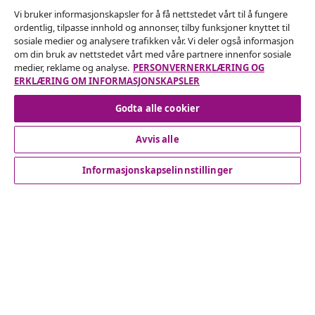
Vi bruker informasjonskapsler for å få nettstedet vårt til å fungere
ordentlig, tilpasse innhold og annonser, tilby funksjoner knyttet til
Angre på kontrakten
sosiale medier og analysere trafikken vår. Vi deler også informasjon
om din bruk av nettstedet vårt med våre partnere innenfor sosiale
Send inn en angrerett for bestillingen din.
medier, reklame og analyse.
PERSONVERNERKLÆRING OG
ERKLÆRING OM INFORMASJONSKAPSLER
Angre på kontrakten
Godta alle cookier
Avvis alle
Kundeservice
Informasjonskapselinnstillinger
Bedrift
vidaXL
Oppdag mer