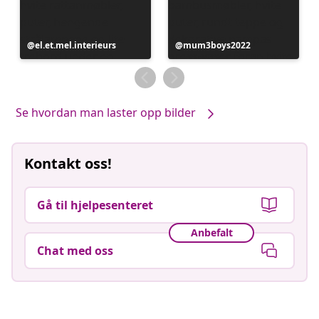
Innlegg
el.et.mel.interieurs
Innlegg
mum3boys2022
publisert
publisert
av
av
Se hvordan man laster opp bilder
Kontakt oss!
Gå til hjelpesenteret
Anbefalt
Chat med oss