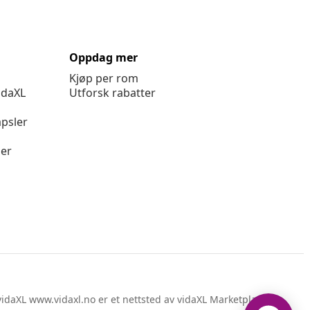
Oppdag mer
Kjøp per rom
idaXL
Utforsk rabatter
psler
ger
idaXL www.vidaxl.no er et nettsted av vidaXL Marketplace