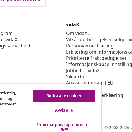
vidaXL
rogram
Om vidaXL
or vidaXL
Vilkår og betingelser Selger v
ngssamarbeid
Personvernerklæring
Erklæring om informasjonska
Prioriterte fraktbetingelser
Informasjonskapselinnstillin
Jobbe for vidaXL
Sikkerhet
Ansvarlig person i EU
Politikken EPR
ordentlig,
Tilgjengelighetserklæring
Godta alle cookier
edier og
nettstedet
Avvis alle
Informasjonskapselinnstilli
© 2008-2026 v
nger