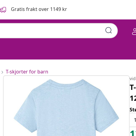
Gratis frakt over 1149 kr
T-skjorter for barn
vi
T
1
St
1