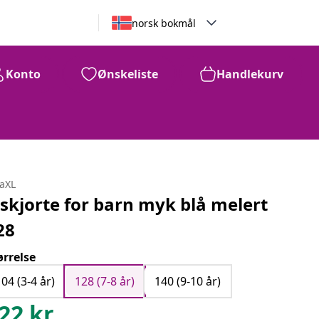
norsk bokmål
Konto
Ønskeliste
Handlekurv
daXL
-skjorte for barn myk blå melert
28
ørrelse
104 (3-4 år)
128 (7-8 år)
140 (9-10 år)
22
kr