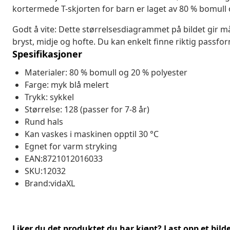
kortermede T-skjorten for barn er laget av 80 % bomull
Godt å vite: Dette størrelsesdiagrammet på bildet gir mål
bryst, midje og hofte. Du kan enkelt finne riktig passfor
Spesifikasjoner
Materialer: 80 % bomull og 20 % polyester
Farge: myk blå melert
Trykk: sykkel
Størrelse: 128 (passer for 7-8 år)
Rund hals
Kan vaskes i maskinen opptil 30 °C
Egnet for varm stryking
EAN:8721012016033
SKU:12032
Brand:vidaXL
Liker du det produktet du har kjøpt? Last opp et bilde