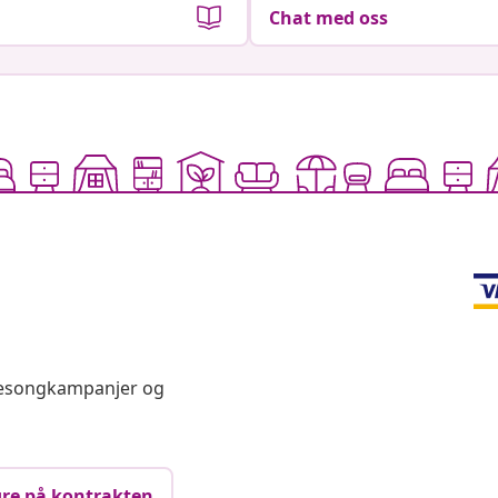
Chat med oss
 sesongkampanjer og
re på kontrakten