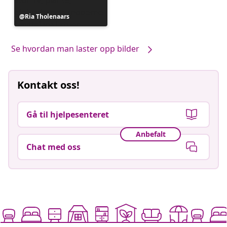
Innlegg
Ria Tholenaars
publisert
av
Se hvordan man laster opp bilder
Kontakt oss!
Gå til hjelpesenteret
Anbefalt
Chat med oss