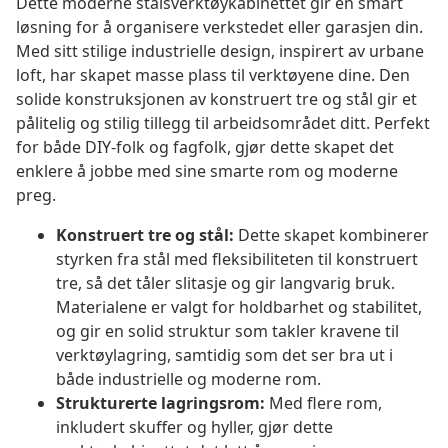
Dette moderne stålsverktøykabinettet gir en smart
løsning for å organisere verkstedet eller garasjen din.
Med sitt stilige industrielle design, inspirert av urbane
loft, har skapet masse plass til verktøyene dine. Den
solide konstruksjonen av konstruert tre og stål gir et
pålitelig og stilig tillegg til arbeidsområdet ditt. Perfekt
for både DIY-folk og fagfolk, gjør dette skapet det
enklere å jobbe med sine smarte rom og moderne
preg.
Konstruert tre og stål:
Dette skapet kombinerer
styrken fra stål med fleksibiliteten til konstruert
tre, så det tåler slitasje og gir langvarig bruk.
Materialene er valgt for holdbarhet og stabilitet,
og gir en solid struktur som takler kravene til
verktøylagring, samtidig som det ser bra ut i
både industrielle og moderne rom.
Strukturerte lagringsrom:
Med flere rom,
inkludert skuffer og hyller, gjør dette