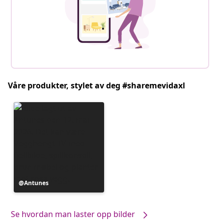
Våre produkter, stylet av deg #sharemevidaxl
Innlegg
Antunes
publisert
av
Se hvordan man laster opp bilder