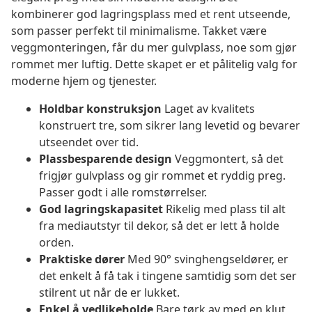
kombinerer god lagringsplass med et rent utseende,
som passer perfekt til minimalisme. Takket være
veggmonteringen, får du mer gulvplass, noe som gjør
rommet mer luftig. Dette skapet er et pålitelig valg for
moderne hjem og tjenester.
Holdbar konstruksjon
Laget av kvalitets
konstruert tre, som sikrer lang levetid og bevarer
utseendet over tid.
Plassbesparende design
Veggmontert, så det
frigjør gulvplass og gir rommet et ryddig preg.
Passer godt i alle romstørrelser.
God lagringskapasitet
Rikelig med plass til alt
fra mediautstyr til dekor, så det er lett å holde
orden.
Praktiske dører
Med 90° svinghengseldører, er
det enkelt å få tak i tingene samtidig som det ser
stilrent ut når de er lukket.
Enkel å vedlikeholde
Bare tørk av med en klut