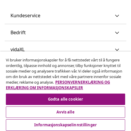
Kundeservice
Bedrift
vidaXL
Vi bruker informasjonskapsler for å få nettstedet vårt til å fungere
ordentlig, tilpasse innhold og annonser, tilby funksjoner knyttet til
Oppdag mer
sosiale medier og analysere trafikken vår. Vi deler også informasjon
om din bruk av nettstedet vårt med våre partnere innenfor sosiale
medier, reklame og analyse.
PERSONVERNERKLÆRING OG
ERKLÆRING OM INFORMASJONSKAPSLER
Godta alle cookier
Avvis alle
© 2008-2026 vidaXL www.vidaxl.no er et nettsted av vidaXL
Marketplace International B.V.
Informasjonskapselinnstillinger