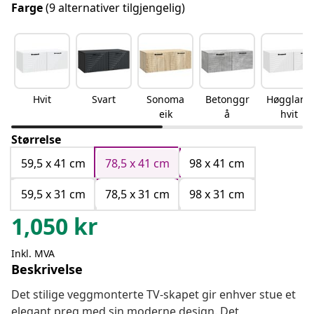
Farge
(9 alternativer tilgjengelig)
Hvit
Svart
Sonoma
Betonggr
Høgglans
eik
å
hvit
Størrelse
59,5 x 41 cm
78,5 x 41 cm
98 x 41 cm
59,5 x 31 cm
78,5 x 31 cm
98 x 31 cm
1,050
kr
Inkl. MVA
Beskrivelse
Det stilige veggmonterte TV-skapet gir enhver stue et
elegant preg med sin moderne design. Det