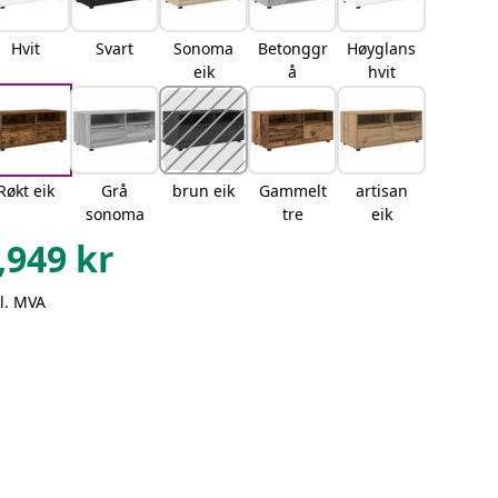
Hvit
Svart
Sonoma
Betonggr
Høyglans
eik
å
hvit
Røkt eik
Grå
brun eik
Gammelt
artisan
sonoma
tre
eik
,949
kr
l. MVA