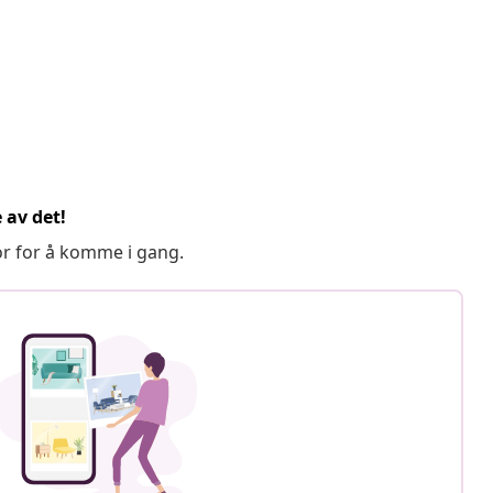
 av det!
or for å komme i gang.