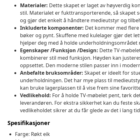
Materialer:
Dette skapet er laget av høyverdig kon
stil. Materialet er fukttransporterende, så skapet se
og gjør det enkelt å håndtere medieutstyr og tilbe
Inkluderte komponenter:
Det kommer med flere h
bøker og pynt. Skuffene med kulelager gjør det l
hjelper deg med å holde underholdningsområdet r
Egenskaper /Funksjon /Design:
Dette TV-møbelet 
kombinerer stil med funksjon. Høyden kan justeres 
oppsettet. Den moderne stilen passer inn i moderne
Anbefalte bruksområder:
Skapet er ideelt for stu
underholdningen. Det har mye plass til medieutstyr,
kan bruke lagerplassen til å vise frem sine favoritte
Vedlikehold:
For å holde TV-møbelet pent, tørk de
leverandøren. For ekstra sikkerhet kan du feste ska
vedlikeholdet sikrer at du får glede av det i lang tid
Spesifikasjoner
Farge: Røkt eik