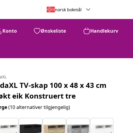
norsk bokmål
Konto
Ønskeliste
Handlekurv
daXL
idaXL TV-skap 100 x 48 x 43 cm
økt eik Konstruert tre
rge
(10 alternativer tilgjengelig)