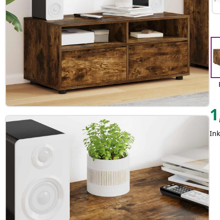
1
Ink