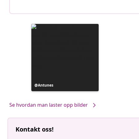
Innlegg
Antunes
publisert
av
Se hvordan man laster opp bilder
Kontakt oss!