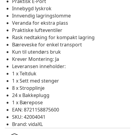
Praktisk E-Port
Innebygd lyskrok
Innvendig lagringslomme
Veranda for ekstra plass
Praktiske lufteventiler
Rask nedtaking for kompakt lagring
Bæreveske for enkel transport
Kun til utendørs bruk
Krever Montering: Ja
Leveransen inneholder:
1 x Teltduk
1 x Sett med stenger
8 x Stropplinje
24 x Bakkeplugg
1 x Bærepose
EAN: 8721158875600
SKU: 42004041
Brand: vidaXL