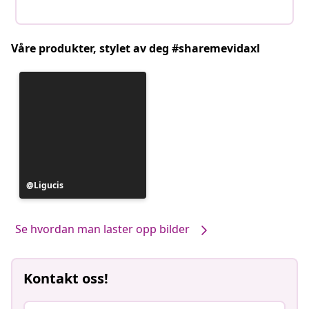
Våre produkter, stylet av deg #sharemevidaxl
Innlegg
Ligucis
publisert
av
Se hvordan man laster opp bilder
Kontakt oss!