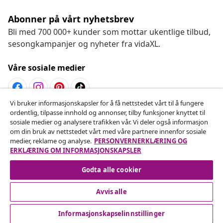
Abonner på vårt nyhetsbrev
Bli med 700 000+ kunder som mottar ukentlige tilbud,
sesongkampanjer og nyheter fra vidaXL.
Våre sosiale medier
Vi bruker informasjonskapsler for å få nettstedet vårt til å fungere
ordentlig, tilpasse innhold og annonser, tilby funksjoner knyttet til
Angre på kontrakten
sosiale medier og analysere trafikken vår. Vi deler også informasjon
Send inn en angrerett for bestillingen din.
om din bruk av nettstedet vårt med våre partnere innenfor sosiale
medier, reklame og analyse.
PERSONVERNERKLÆRING OG
ERKLÆRING OM INFORMASJONSKAPSLER
Angre på kontrakten
Godta alle cookier
Avvis alle
Kundeservice
Informasjonskapselinnstillinger