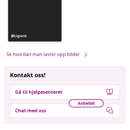
Innlegg
Ligucis
publisert
av
Se hvordan man laster opp bilder
Kontakt oss!
Gå til hjelpesenteret
Anbefalt
Chat med oss