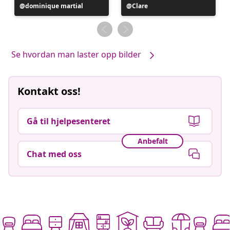
Innlegg
dominique martial
Innlegg
Clare
publisert
publisert
av
av
Se hvordan man laster opp bilder
Kontakt oss!
Gå til hjelpesenteret
Anbefalt
Chat med oss