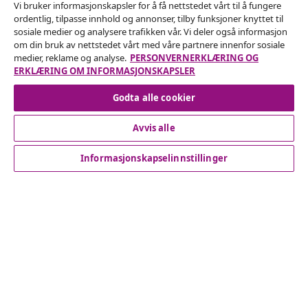
Angre på kontrakten
Vi bruker informasjonskapsler for å få nettstedet vårt til å fungere
ordentlig, tilpasse innhold og annonser, tilby funksjoner knyttet til
Send inn en angrerett for bestillingen din.
sosiale medier og analysere trafikken vår. Vi deler også informasjon
om din bruk av nettstedet vårt med våre partnere innenfor sosiale
Angre på kontrakten
medier, reklame og analyse.
PERSONVERNERKLÆRING OG
ERKLÆRING OM INFORMASJONSKAPSLER
Godta alle cookier
Kundeservice
Avvis alle
Bedrift
Informasjonskapselinnstillinger
vidaXL
Oppdag mer