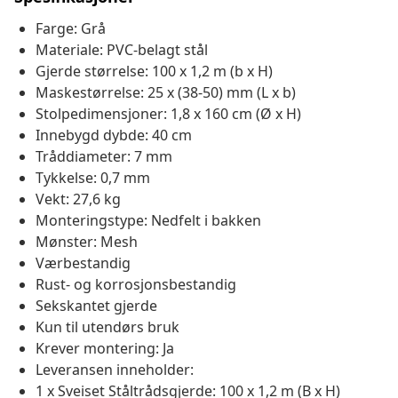
Farge: Grå
Materiale: PVC-belagt stål
Gjerde størrelse: 100 x 1,2 m (b x H)
Maskestørrelse: 25 x (38-50) mm (L x b)
Stolpedimensjoner: 1,8 x 160 cm (Ø x H)
Innebygd dybde: 40 cm
Tråddiameter: 7 mm
Tykkelse: 0,7 mm
Vekt: 27,6 kg
Monteringstype: Nedfelt i bakken
Mønster: Mesh
Værbestandig
Rust- og korrosjonsbestandig
Sekskantet gjerde
Kun til utendørs bruk
Krever montering: Ja
Leveransen inneholder:
1 x Sveiset Ståltrådsgjerde: 100 x 1,2 m (B x H)