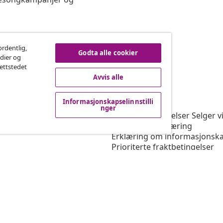
re på kontrakten
ordentlig,
Godta alle cookier
edier og
nettstedet
Avvis alle
vidaXL
Informasjonskapselinnstilli
rogram
Om vidaXL
nger
or vidaXL
Vilkår og betingelser Selger v
ngssamarbeid
Personvernerklæring
Erklæring om informasjonska
Prioriterte fraktbetingelser
Informasjonskapselinnstillin
Jobbe for vidaXL
Sikkerhet
Ansvarlig person i EU
Politikken EPR
Tilgjengelighetserklæring