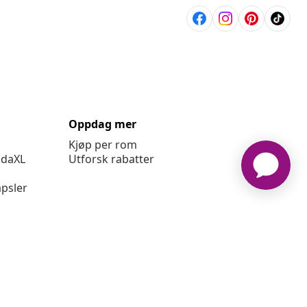
Oppdag mer
Kjøp per rom
idaXL
Utforsk rabatter
psler
ger