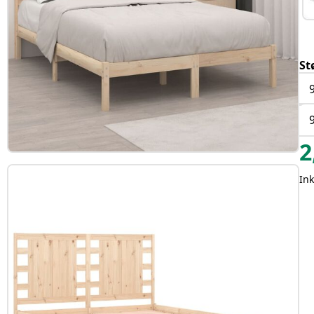
St
2
Ink