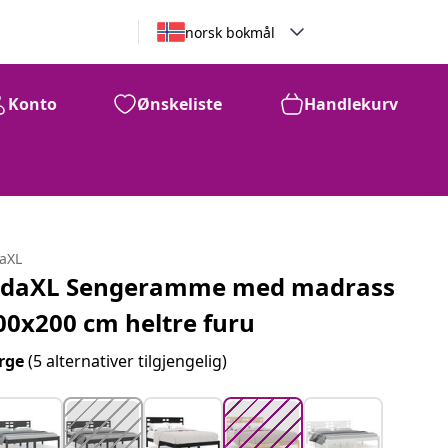
norsk bokmål
Konto
Ønskeliste
Handlekurv
2,049
kr
daXL
idaXL Sengeramme med madrass
00x200 cm heltre furu
rge
(5 alternativer tilgjengelig)