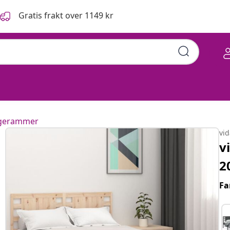
Gratis frakt over 1149 kr
 cm heltre furu
ngerammer
vi
v
2
Fa