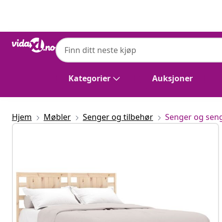
Tidligere
Neste
vidaXL
vidaXL Sengeramme med madrass 200x200
Kategorier
Auksjoner
Hjem
Møbler
Senger og tilbehør
Senger og se