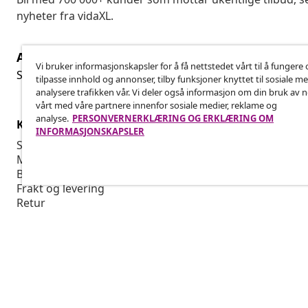
nyheter fra vidaXL.
Angre på kontrakten
Ang
Vi bruker informasjonskapsler for å få nettstedet vårt til å fungere 
Send inn en angrerett for bestillingen din.
tilpasse innhold og annonser, tilby funksjoner knyttet til sosiale m
analysere trafikken vår. Vi deler også informasjon om din bruk av 
vårt med våre partnere innenfor sosiale medier, reklame og
analyse.
PERSONVERNERKLÆRING OG ERKLÆRING OM
Kundeservice
Bedrift
INFORMASJONSKAPSLER
Spor bestillingen din
Tilknyttet p
Min konto
Produksjon f
Betaling
Markedsføri
Frakt og levering
Retur
Produktinformasjon
Bestilling