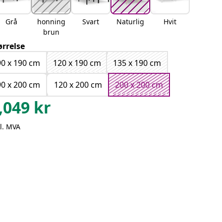
Grå
honning
Svart
Naturlig
Hvit
brun
ørrelse
90 x 190 cm
120 x 190 cm
135 x 190 cm
90 x 200 cm
120 x 200 cm
200 x 200 cm
,049
kr
l. MVA