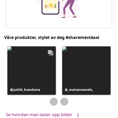
Våre produkter, stylet av deg #sharemevidaxl
Innlegg
judith_brandsma
Innlegg
_mariannamele_
publisert
publisert
av
av
Se hvordan man laster opp bilder