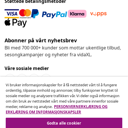
Støttede betalingsmetoder
Abonner på vårt nyhetsbrev
Bli med 700 000+ kunder som mottar ukentlige tilbud,
sesongkampanjer og nyheter fra vidaXL.
Våre sosiale medier
Vi bruker informasjonskapsler for å få nettstedet vårt til å fungere
ordentlig, tilpasse innhold og annonser, tilby funksjoner knyttet til
Angre på kontrakten
sosiale medier og analysere trafikken vår. Vi deler også informasjon
om din bruk av nettstedet vårt med våre partnere innenfor sosiale
Send inn en angrerett for bestillingen din.
medier, reklame og analyse.
PERSONVERNERKLÆRING OG
ERKLÆRING OM INFORMASJONSKAPSLER
Angre på kontrakten
Godta alle cookier