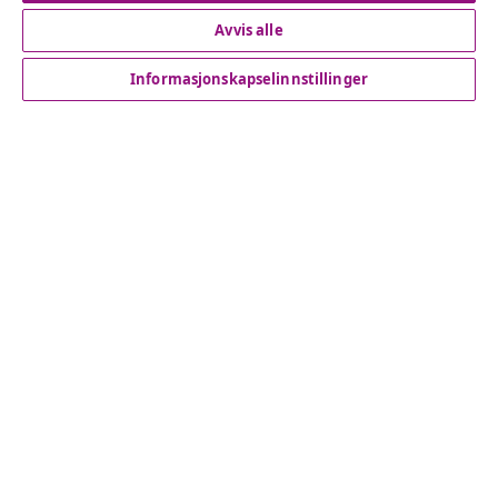
Avvis alle
Kundeservice
Informasjonskapselinnstillinger
Bedrift
vidaXL
Oppdag mer
© 2008-2026 vidaXL www.vidaxl.no er et nettsted av vidaXL
Marketplace International B.V.