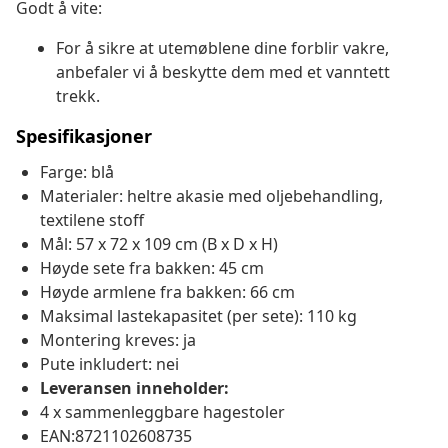
Godt å vite:
For å sikre at utemøblene dine forblir vakre,
anbefaler vi å beskytte dem med et vanntett
trekk.
Spesifikasjoner
Farge: blå
Materialer: heltre akasie med oljebehandling,
textilene stoff
Mål: 57 x 72 x 109 cm (B x D x H)
Høyde sete fra bakken: 45 cm
Høyde armlene fra bakken: 66 cm
Maksimal lastekapasitet (per sete): 110 kg
Montering kreves: ja
Pute inkludert: nei
Leveransen inneholder:
4 x sammenleggbare hagestoler
EAN:8721102608735