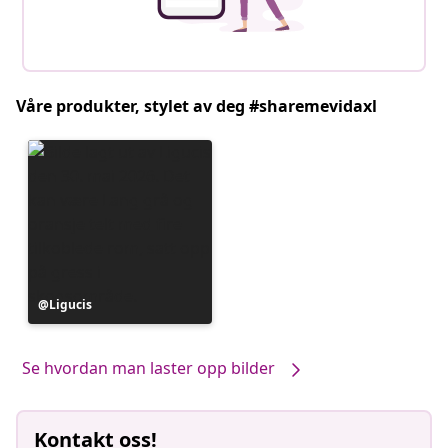
Våre produkter, stylet av deg #sharemevidaxl
Innlegg
Ligucis
publisert
av
Se hvordan man laster opp bilder
Kontakt oss!