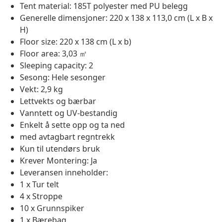
Tent material: 185T polyester med PU belegg
Generelle dimensjoner: 220 x 138 x 113,0 cm (L x B x
H)
Floor size: 220 x 138 cm (L x b)
Floor area: 3,03 ㎡
Sleeping capacity: 2
Sesong: Hele sesonger
Vekt: 2,9 kg
Lettvekts og bærbar
Vanntett og UV-bestandig
Enkelt å sette opp og ta ned
med avtagbart regntrekk
Kun til utendørs bruk
Krever Montering: Ja
Leveransen inneholder:
1 x Tur telt
4 x Stroppe
10 x Grunnspiker
1 x Bærebag