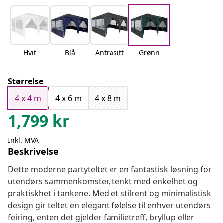
Hvit
Blå
Antrasitt
Grønn
Størrelse
4 x 4 m
4 x 6 m
4 x 8 m
1,799
kr
Inkl. MVA
Beskrivelse
Dette moderne partyteltet er en fantastisk løsning for
utendørs sammenkomster, tenkt med enkelhet og
praktiskhet i tankene. Med et stilrent og minimalistisk
design gir teltet en elegant følelse til enhver utendørs
feiring, enten det gjelder familietreff, bryllup eller