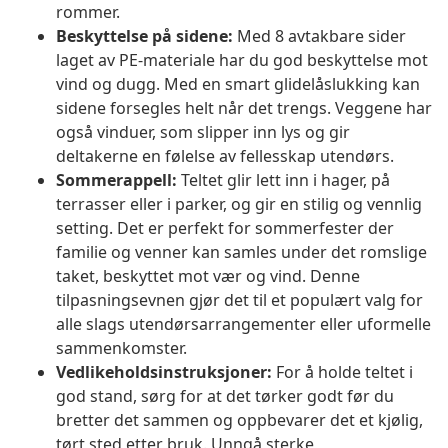
rommer.
Beskyttelse på sidene:
Med 8 avtakbare sider
laget av PE-materiale har du god beskyttelse mot
vind og dugg. Med en smart glidelåslukking kan
sidene forsegles helt når det trengs. Veggene har
også vinduer, som slipper inn lys og gir
deltakerne en følelse av fellesskap utendørs.
Sommerappell:
Teltet glir lett inn i hager, på
terrasser eller i parker, og gir en stilig og vennlig
setting. Det er perfekt for sommerfester der
familie og venner kan samles under det romslige
taket, beskyttet mot vær og vind. Denne
tilpasningsevnen gjør det til et populært valg for
alle slags utendørsarrangementer eller uformelle
sammenkomster.
Vedlikeholdsinstruksjoner:
For å holde teltet i
god stand, sørg for at det tørker godt før du
bretter det sammen og oppbevarer det et kjølig,
tørt sted etter bruk. Unngå sterke