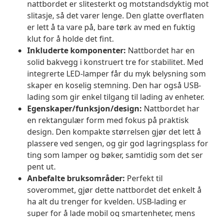
nattbordet er slitesterkt og motstandsdyktig mot
slitasje, så det varer lenge. Den glatte overflaten
er lett å ta vare på, bare tørk av med en fuktig
klut for å holde det fint.
Inkluderte komponenter:
Nattbordet har en
solid bakvegg i konstruert tre for stabilitet. Med
integrerte LED-lamper får du myk belysning som
skaper en koselig stemning. Den har også USB-
lading som gir enkel tilgang til lading av enheter.
Egenskaper/funksjon/design:
Nattbordet har
en rektangulær form med fokus på praktisk
design. Den kompakte størrelsen gjør det lett å
plassere ved sengen, og gir god lagringsplass for
ting som lamper og bøker, samtidig som det ser
pent ut.
Anbefalte bruksområder:
Perfekt til
soverommet, gjør dette nattbordet det enkelt å
ha alt du trenger for kvelden. USB-lading er
super for å lade mobil og smartenheter, mens