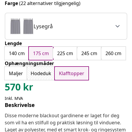
Farge
(22 alternativer tilgjengelig)
Lysegrå
Lengde
140 cm
175 cm
225 cm
245 cm
260 cm
Ophængningsmåder
Maljer
Hodeduk
Klafftopper
570
kr
Inkl. MVA
Beskrivelse
Disse moderne blackout gardinene er laget for deg
som vil ha en stilfull og praktisk løsning til vinduene.
Laget av polyester, med et smart krok- og ringesystem