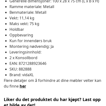
Generelle dimensjoner: 100 x 28 x 75 cm (L x B x H)
Ramme materiale: Metall
Benmateriale: Metall
Vekt: 11,14 kg
Maks vekt: 75 kg
Holdbar
Oppbevaring
Kun for innendørs bruk
Montering nødvendig: Ja
Leveringsinnhold:
2 x Konsollbord
EAN: 8721288923646
SKU: 882888
Brand: vidaXL
Flere detaljer om å forhindre at dine møbler velter kan
du finne
her
Liker du det produktet du har kjøpt? Last opp
et bilde av det!