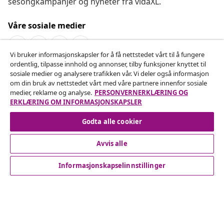
sesongkampanjer og nyheter fra vidaXL.
Våre sosiale medier
Vi bruker informasjonskapsler for å få nettstedet vårt til å fungere
ordentlig, tilpasse innhold og annonser, tilby funksjoner knyttet til
Angre på kontrakten
sosiale medier og analysere trafikken vår. Vi deler også informasjon
om din bruk av nettstedet vårt med våre partnere innenfor sosiale
Send inn en angrerett for bestillingen din.
medier, reklame og analyse.
PERSONVERNERKLÆRING OG
ERKLÆRING OM INFORMASJONSKAPSLER
Angre på kontrakten
Godta alle cookier
Avvis alle
Kundeservice
Informasjonskapselinnstillinger
Bedrift
vidaXL