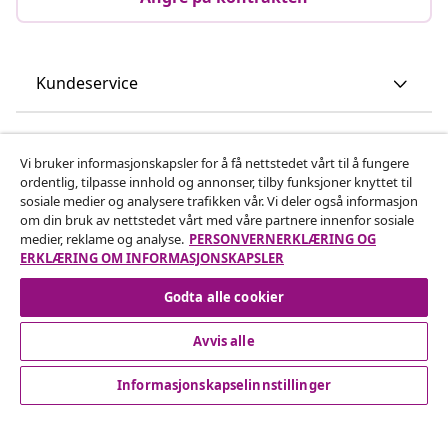
Kundeservice
Bedrift
Vi bruker informasjonskapsler for å få nettstedet vårt til å fungere
ordentlig, tilpasse innhold og annonser, tilby funksjoner knyttet til
vidaXL
sosiale medier og analysere trafikken vår. Vi deler også informasjon
om din bruk av nettstedet vårt med våre partnere innenfor sosiale
medier, reklame og analyse.
PERSONVERNERKLÆRING OG
Oppdag mer
ERKLÆRING OM INFORMASJONSKAPSLER
Godta alle cookier
Avvis alle
Informasjonskapselinnstillinger
© 2008-2026 vidaXL www.vidaxl.no er et nettsted av vidaXL
Marketplace International B.V.