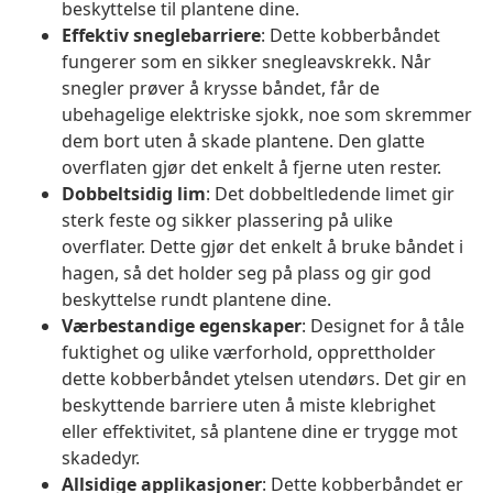
beskyttelse til plantene dine.
Effektiv sneglebarriere
: Dette kobberbåndet
fungerer som en sikker snegleavskrekk. Når
snegler prøver å krysse båndet, får de
ubehagelige elektriske sjokk, noe som skremmer
dem bort uten å skade plantene. Den glatte
overflaten gjør det enkelt å fjerne uten rester.
Dobbeltsidig lim
: Det dobbeltledende limet gir
sterk feste og sikker plassering på ulike
overflater. Dette gjør det enkelt å bruke båndet i
hagen, så det holder seg på plass og gir god
beskyttelse rundt plantene dine.
Værbestandige egenskaper
: Designet for å tåle
fuktighet og ulike værforhold, opprettholder
dette kobberbåndet ytelsen utendørs. Det gir en
beskyttende barriere uten å miste klebrighet
eller effektivitet, så plantene dine er trygge mot
skadedyr.
Allsidige applikasjoner
: Dette kobberbåndet er