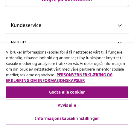
Kundeservice
Bedrift
Vi bruker informasjonskapsler for å få nettstedet vårt til å fungere
ordentlig, tilpasse innhold og annonser, tilby funksjoner knyttet til
vidaXL
sosiale medier og analysere trafikken vår. Vi deler også informasjon
om din bruk av nettstedet vårt med våre partnere innenfor sosiale
medier, reklame og analyse.
PERSONVERNERKLÆRING OG
Oppdag mer
ERKLÆRING OM INFORMASJONSKAPSLER
Godta alle cookier
Avvis alle
Informasjonskapselinnstillinger
© 2008-2026 vidaXL www.vidaxl.no er et nettsted av vidaXL
Marketplace International B.V.