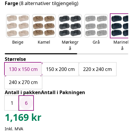
Farge
(8 alternativer tilgjengelig)
Beige
Kamel
Mørkegr
Grå
Marinebl
å
å
Størrelse
130 x 150 cm
150 x 200 cm
220 x 240 cm
240 x 270 cm
Antall i pakkenAntall i Pakningen
1
6
1,169
kr
Inkl. MVA