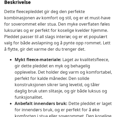
Beskrivelse
Dette fleecepleddet gir deg den perfekte
kombinasjonen av komfort og stil, og er et must-have
for soverommet eller stua. Den myke overflaten føles
luksuriøs og er perfekt for koselige kvelder hjemme.
Pleddet passer til all slags interiør, og er et populært
valg for både avslapning og å pynte opp rommet. Lett
å flytte, gir det varme der du trenger det.
Mykt fleece-materiale:
Laget av kvalitetsfleece,
gir dette pleddet en myk og behagelig
opplevelse. Det holder deg varm og komfortabel,
perfekt for kalde måneder. Den solide
konstruksjonen sikrer lang levetid, og tåler
daglig bruk uten slitasje, og gir både luksus og
funksjonalitet.
Anbefalt innendørs bruk:
Dette pleddet er laget
for innendørs bruk, og er perfekt for å øke
komforten i stua eller soverommet. Den koselige