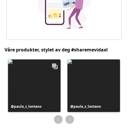
Våre produkter, stylet av deg #sharemevidaxl
Innlegg
paula_z_lontano
Innlegg
paula_z_lontano
publisert
publisert
av
av