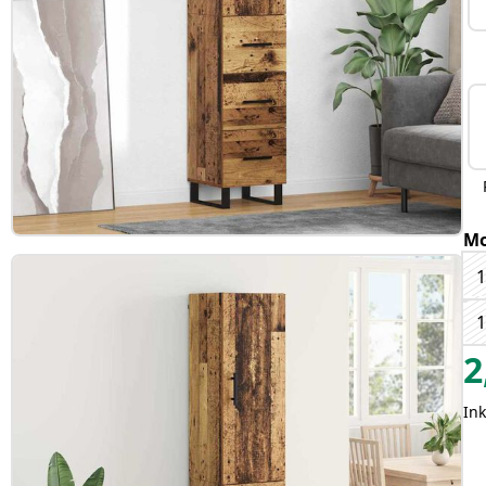
Mo
1
1
2
Ink