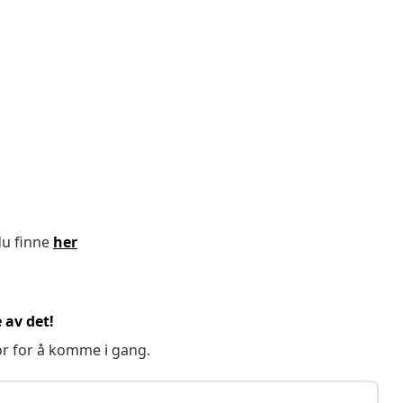
du finne
her
 av det!
or for å komme i gang.