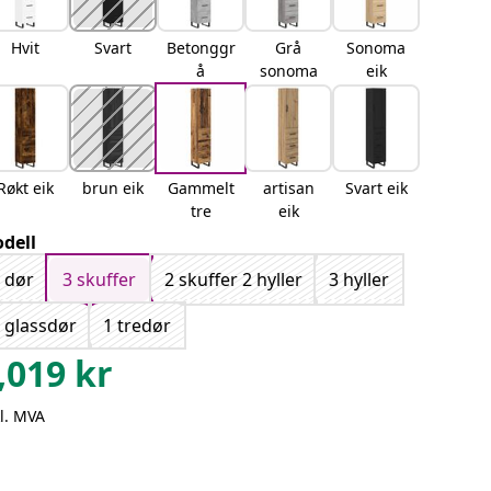
Hvit
Svart
Betonggr
Grå
Sonoma
å
sonoma
eik
Røkt eik
brun eik
Gammelt
artisan
Svart eik
tre
eik
dell
 dør
3 skuffer
2 skuffer 2 hyller
3 hyller
 glassdør
1 tredør
,019
kr
l. MVA