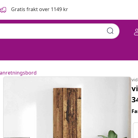
Gratis frakt over 1149 kr
 anretningsbord
vi
v
3
Fa