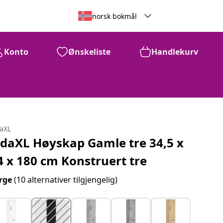
norsk bokmål
Konto
Ønskeliste
Handlekurv
daXL
idaXL Høyskap Gamle tre 34,5 x
4 x 180 cm Konstruert tre
rge
(10 alternativer tilgjengelig)