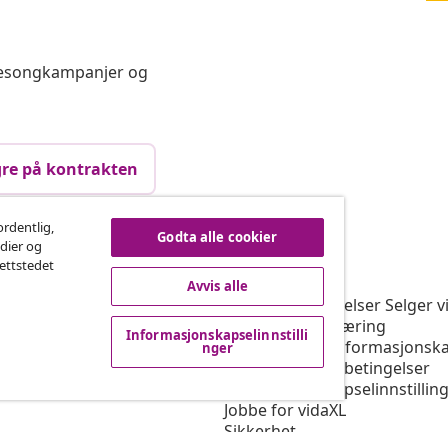
 sesongkampanjer og
re på kontrakten
ordentlig,
Godta alle cookier
edier og
vidaXL
nettstedet
rogram
Om vidaXL
Avvis alle
or vidaXL
Vilkår og betingelser Selger v
ngssamarbeid
Personvernerklæring
Informasjonskapselinnstilli
Erklæring om informasjonska
nger
Prioriterte fraktbetingelser
Informasjonskapselinnstillin
Jobbe for vidaXL
Sikkerhet