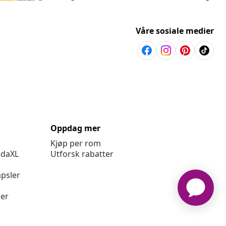
Våre sosiale medier
Oppdag mer
Kjøp per rom
idaXL
Utforsk rabatter
psler
ger