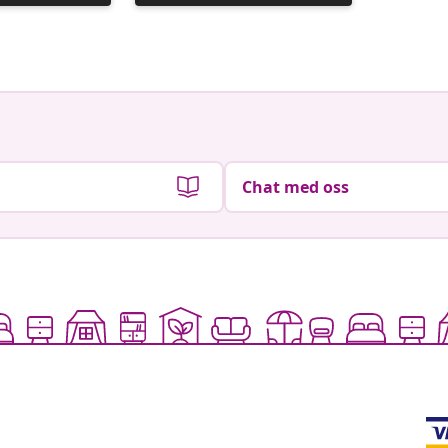
publisert
publiser
av
av
Chat med oss