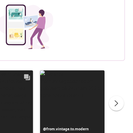
Innlegg
from.vintage.to.modern
Innlegg
from.vi