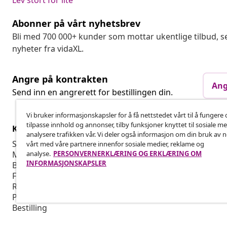
Lev stort for lite
Abonner på vårt nyhetsbrev
Bli med 700 000+ kunder som mottar ukentlige tilbud,
nyheter fra vidaXL.
Angre på kontrakten
Ang
Send inn en angrerett for bestillingen din.
Vi bruker informasjonskapsler for å få nettstedet vårt til å fungere 
tilpasse innhold og annonser, tilby funksjoner knyttet til sosiale m
Kundeservice
Bedrift
analysere trafikken vår. Vi deler også informasjon om din bruk av 
Spor bestillingen din
Tilknyttet p
vårt med våre partnere innenfor sosiale medier, reklame og
analyse.
PERSONVERNERKLÆRING OG ERKLÆRING OM
Min konto
Produksjon f
INFORMASJONSKAPSLER
Betaling
Markedsføri
Frakt og levering
Retur
Produktinformasjon
Bestilling