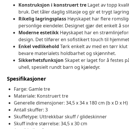
Konstruksjon i konstruert tre
Laget av topp kvali
bruk. Det tåler daglig slitasje og gir et trygt lagri
Rikelig lagringsplass
Høyskapet har flere romslige h
personlige eiendeler. Designet gjør det enkelt å so
Moderne estetikk
Høyskapet har en strømlinjefor
design. Det tilfører en sofistikert touch til hjemm
Enkel vedlikehold
Tørk enkelt av med en tørr klut 
bevare materialets holdbarhet og skjønnhet.
Sikkerhetsfunksjon
Skapet er laget for å festes 
uhell, spesielt rundt barn og kjæledyr.
Spesifikasjoner
Farge: Gamle tre
Materiale: Konstruert tre
Generelle dimensjoner: 34,5 x 34 x 180 cm (b x D x H)
Antall skuffer: 3
Skuffetype: Uttrekkbar skuff / glideskinner
Skuff indre størrelse: 34,5 x 30 cm