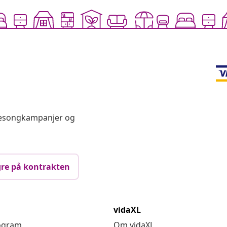
 sesongkampanjer og
re på kontrakten
vidaXL
rogram
Om vidaXL