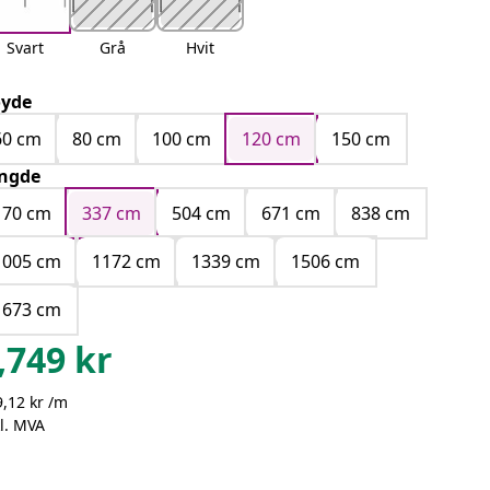
Svart
Grå
Hvit
yde
60 cm
80 cm
100 cm
120 cm
150 cm
ngde
170 cm
337 cm
504 cm
671 cm
838 cm
1005 cm
1172 cm
1339 cm
1506 cm
1673 cm
,749
kr
,12 kr /m
l. MVA