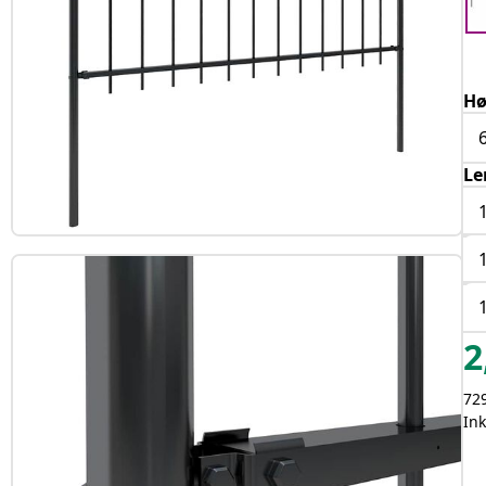
Hø
Le
2
729
Ink