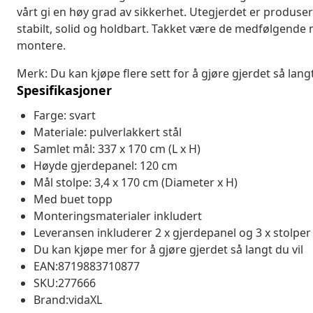
vårt gi en høy grad av sikkerhet. Utegjerdet er produsert 
stabilt, solid og holdbart. Takket være de medfølgende
montere.
Merk: Du kan kjøpe flere sett for å gjøre gjerdet så langt
Spesifikasjoner
Farge: svart
Materiale: pulverlakkert stål
Samlet mål: 337 x 170 cm (L x H)
Høyde gjerdepanel: 120 cm
Mål stolpe: 3,4 x 170 cm (Diameter x H)
Med buet topp
Monteringsmaterialer inkludert
Leveransen inkluderer 2 x gjerdepanel og 3 x stolper
Du kan kjøpe mer for å gjøre gjerdet så langt du vil
EAN:8719883710877
SKU:277666
Brand:vidaXL