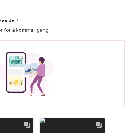
 av det!
or for å komme i gang.