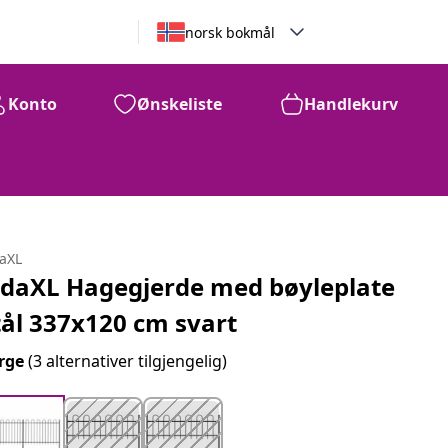
norsk bokmål
Konto
Ønskeliste
Handlekurv
daXL
idaXL Hagegjerde med bøyleplate
tål 337x120 cm svart
rge
(3 alternativer tilgjengelig)