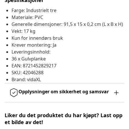
Spesifikasjoner
Farge: Industrielt tre
Materiale: PVC
Generelle dimensjoner: 91,5 x 15 x 0,2 cm (L x B x H)
Vekt: 17 kg
Kun for innendørs bruk
Krever montering: Ja
Leveringsinnhold:
36 x Gulvplanke
EAN: 8721452829217
SKU: 42046288
Brand: vidaXL
Opplysninger om sikkerhet og samsvar
Liker du det produktet du har kjøpt? Last opp
et bilde av det!