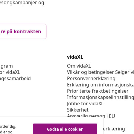
 sesongkampanjer og
re på kontrakten
vidaXL
rogram
Om vidaXL
or vidaXL
Vilkår og betingelser Selger v
ngssamarbeid
Personvernerklæring
Erklæring om informasjonska
Prioriterte fraktbetingelser
Informasjonskapselinnstillin
Jobbe for vidaXL
Sikkerhet
Ansvarlig person i EU
Politikken EPR
ordentlig,
Tilgjengelighetserklæring
Godta alle cookier
edier og