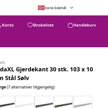
norsk bokmål
Konto
Ønskeliste
Handlekurv
daXL
idaXL Gjerdekant 30 stk. 103 x 10
m Stål Sølv
rge
(7 alternativer tilgjengelig)