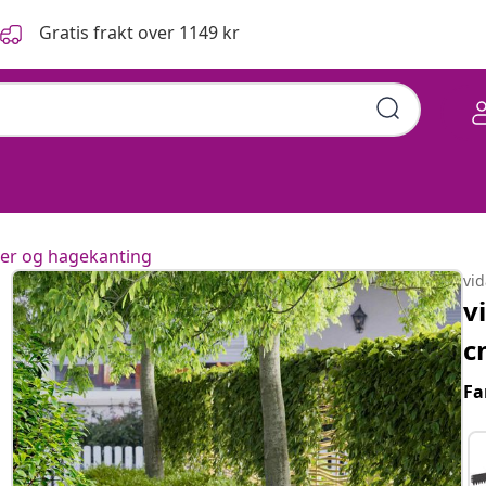
Gratis frakt over 1149 kr
ter og hagekanting
vi
v
c
Fa