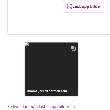
Last opp bilde
Innlegg
mmeijer77@hotmail.com
publisert
av
Se hvordan man laster opp bilder