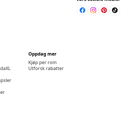
Oppdag mer
Kjøp per rom
idaXL
Utforsk rabatter
psler
ger