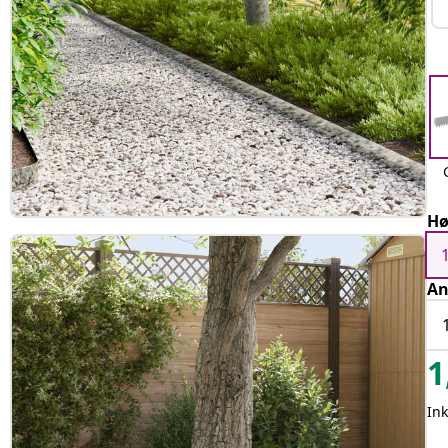
Hø
An
1
Ink