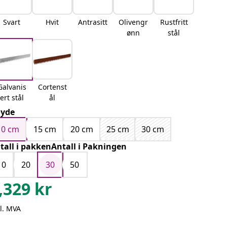
Svart
Hvit
Antrasitt
Olivengr
Rustfritt
ønn
stål
Galvanis
Cortenst
ert stål
ål
yde
10 cm
15 cm
20 cm
25 cm
30 cm
tall i pakkenAntall i Pakningen
10
20
30
50
,329
kr
l. MVA