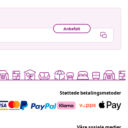
Anbefalt
Støttede betalingsmetoder
Våre sosiale medier