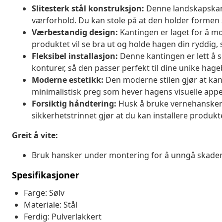
Slitesterk stål konstruksjon:
Denne landskapskanti
værforhold. Du kan stole på at den holder formen se
Værbestandig design:
Kantingen er laget for å mo
produktet vil se bra ut og holde hagen din ryddig, s
Fleksibel installasjon:
Denne kantingen er lett å se
konturer, så den passer perfekt til dine unike hag
Moderne estetikk:
Den moderne stilen gjør at kant
minimalistisk preg som hever hagens visuelle appel
Forsiktig håndtering:
Husk å bruke vernehansker n
sikkerhetstrinnet gjør at du kan installere produkte
Greit å vite:
Bruk hansker under montering for å unngå skader
Spesifikasjoner
Farge: Sølv
Materiale: Stål
Ferdig: Pulverlakkert