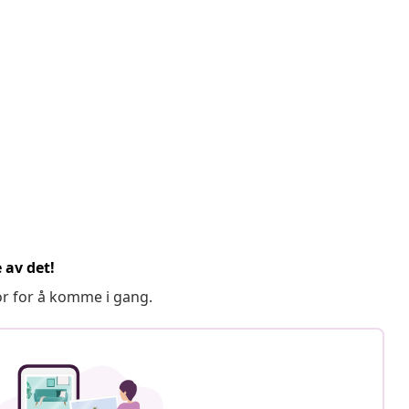
 av det!
or for å komme i gang.