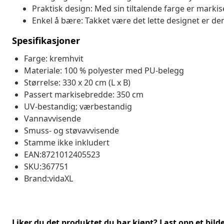
Praktisk design: Med sin tiltalende farge er markise
Enkel å bære: Takket være det lette designet er den
Spesifikasjoner
Farge: kremhvit
Materiale: 100 % polyester med PU-belegg
Størrelse: 330 x 20 cm (L x B)
Passert markisebredde: 350 cm
UV-bestandig; værbestandig
Vannavvisende
Smuss- og støvavvisende
Stamme ikke inkludert
EAN:8721012405523
SKU:367751
Brand:vidaXL
Liker du det produktet du har kjøpt? Last opp et bilde