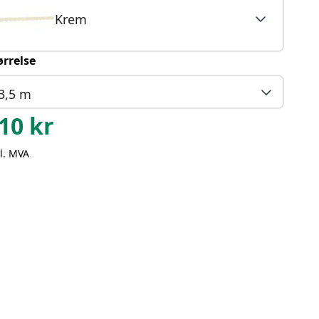
Krem
ørrelse
3,5 m
10
kr
l. MVA