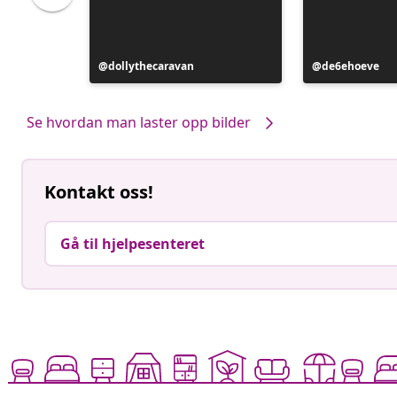
bolya
Innlegg
dollythecaravan
Innlegg
de6ehoeve
publisert
publisert
av
av
Se hvordan man laster opp bilder
Kontakt oss!
Gå til hjelpesenteret