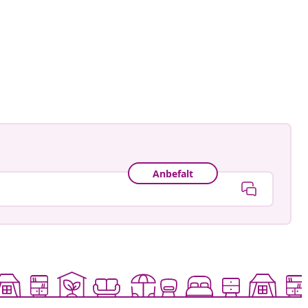
ecaravan
t
Anbefalt