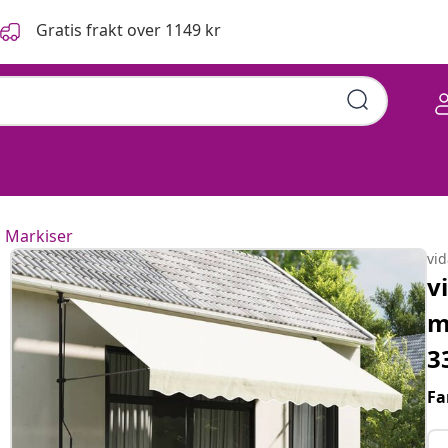
Gratis frakt over 1149 kr
Markiser
vi
v
m
3
Fa