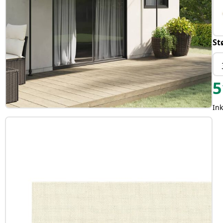
St
5
Ink