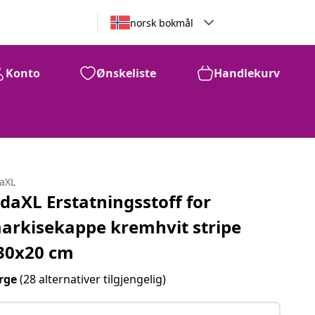
norsk bokmål
Konto
Ønskeliste
Handlekurv
daXL
idaXL Erstatningsstoff for
arkisekappe kremhvit stripe
30x20 cm
rge
(28 alternativer tilgjengelig)