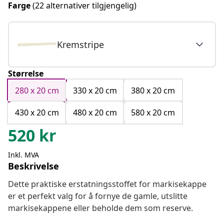
Farge
(22 alternativer tilgjengelig)
Kremstripe
Størrelse
280 x 20 cm
330 x 20 cm
380 x 20 cm
430 x 20 cm
480 x 20 cm
580 x 20 cm
520
kr
Inkl. MVA
Beskrivelse
Dette praktiske erstatningsstoffet for markisekappe
er et perfekt valg for å fornye de gamle, utslitte
markisekappene eller beholde dem som reserve.