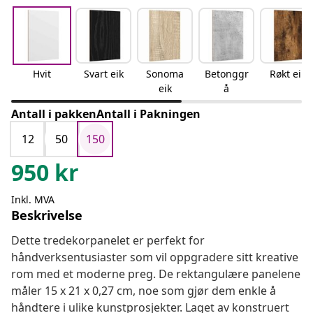
Hvit
Svart eik
Sonoma
Betonggr
Røkt eik
eik
å
Antall i pakkenAntall i Pakningen
12
50
150
950
kr
Inkl. MVA
Beskrivelse
Dette tredekorpanelet er perfekt for
håndverksentusiaster som vil oppgradere sitt kreative
rom med et moderne preg. De rektangulære panelene
måler 15 x 21 x 0,27 cm, noe som gjør dem enkle å
håndtere i ulike kunstprosjekter. Laget av konstruert