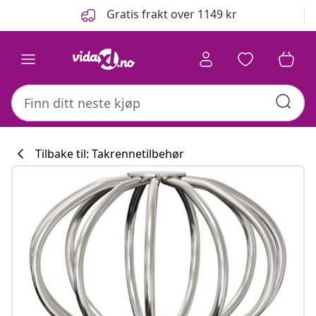
Tidligere
Neste
Gratis frakt over 1149 kr
Tilbake til: Takrennetilbehør