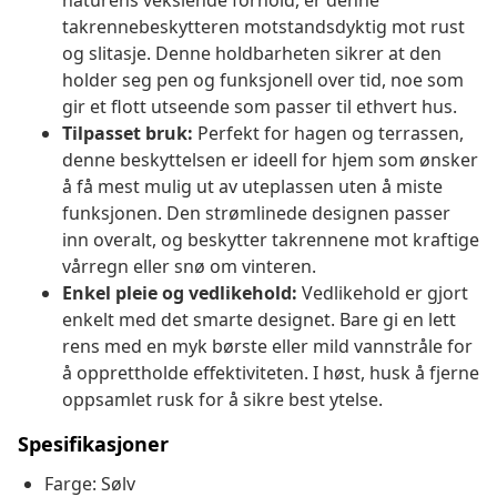
naturens vekslende forhold, er denne
takrennebeskytteren motstandsdyktig mot rust
og slitasje. Denne holdbarheten sikrer at den
holder seg pen og funksjonell over tid, noe som
gir et flott utseende som passer til ethvert hus.
Tilpasset bruk:
Perfekt for hagen og terrassen,
denne beskyttelsen er ideell for hjem som ønsker
å få mest mulig ut av uteplassen uten å miste
funksjonen. Den strømlinede designen passer
inn overalt, og beskytter takrennene mot kraftige
vårregn eller snø om vinteren.
Enkel pleie og vedlikehold:
Vedlikehold er gjort
enkelt med det smarte designet. Bare gi en lett
rens med en myk børste eller mild vannstråle for
å opprettholde effektiviteten. I høst, husk å fjerne
oppsamlet rusk for å sikre best ytelse.
Spesifikasjoner
Farge: Sølv