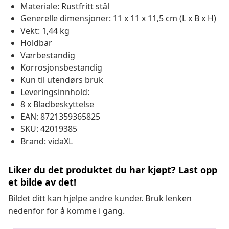
Materiale: Rustfritt stål
Generelle dimensjoner: 11 x 11 x 11,5 cm (L x B x H)
Vekt: 1,44 kg
Holdbar
Værbestandig
Korrosjonsbestandig
Kun til utendørs bruk
Leveringsinnhold:
8 x Bladbeskyttelse
EAN: 8721359365825
SKU: 42019385
Brand: vidaXL
Liker du det produktet du har kjøpt? Last opp
et bilde av det!
Bildet ditt kan hjelpe andre kunder. Bruk lenken
nedenfor for å komme i gang.