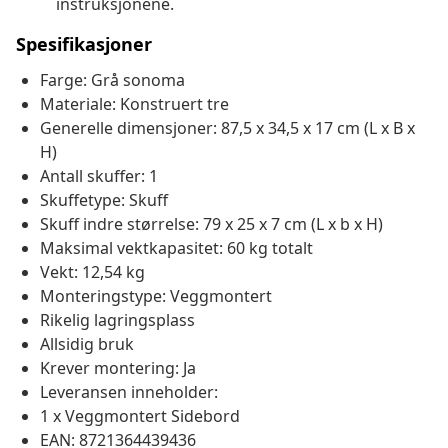
instruksjonene.
Spesifikasjoner
Farge: Grå sonoma
Materiale: Konstruert tre
Generelle dimensjoner: 87,5 x 34,5 x 17 cm (L x B x
H)
Antall skuffer: 1
Skuffetype: Skuff
Skuff indre størrelse: 79 x 25 x 7 cm (L x b x H)
Maksimal vektkapasitet: 60 kg totalt
Vekt: 12,54 kg
Monteringstype: Veggmontert
Rikelig lagringsplass
Allsidig bruk
Krever montering: Ja
Leveransen inneholder:
1 x Veggmontert Sidebord
EAN: 8721364439436