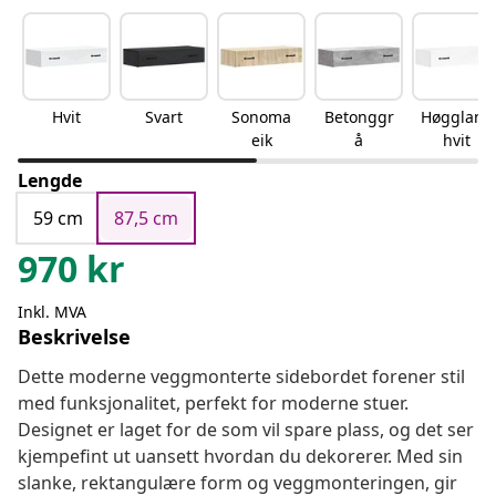
Hvit
Svart
Sonoma
Betonggr
Høgglans
eik
å
hvit
Lengde
59 cm
87,5 cm
970
kr
Inkl. MVA
Beskrivelse
Dette moderne veggmonterte sidebordet forener stil
med funksjonalitet, perfekt for moderne stuer.
Designet er laget for de som vil spare plass, og det ser
kjempefint ut uansett hvordan du dekorerer. Med sin
slanke, rektangulære form og veggmonteringen, gir