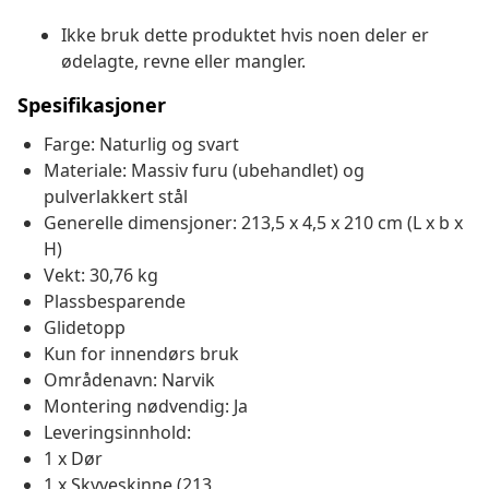
Ikke bruk dette produktet hvis noen deler er
ødelagte, revne eller mangler.
Spesifikasjoner
Farge: Naturlig og svart
Materiale: Massiv furu (ubehandlet) og
pulverlakkert stål
Generelle dimensjoner: 213,5 x 4,5 x 210 cm (L x b x
H)
Vekt: 30,76 kg
Plassbesparende
Glidetopp
Kun for innendørs bruk
Områdenavn: Narvik
Montering nødvendig: Ja
Leveringsinnhold:
1 x Dør
1 x Skyveskinne (213