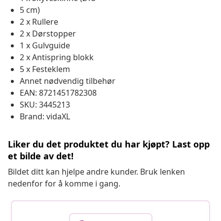
5 cm)
2 x Rullere
2 x Dørstopper
1 x Gulvguide
2 x Antispring blokk
5 x Festeklem
Annet nødvendig tilbehør
EAN: 8721451782308
SKU: 3445213
Brand: vidaXL
Liker du det produktet du har kjøpt? Last opp
et bilde av det!
Bildet ditt kan hjelpe andre kunder. Bruk lenken
nedenfor for å komme i gang.