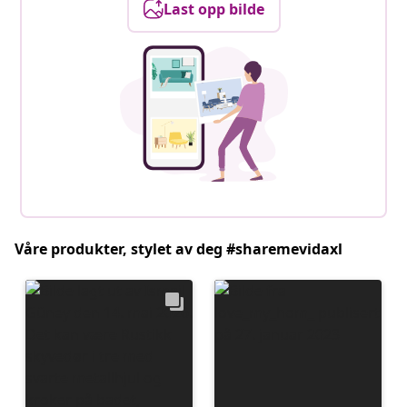
Last opp bilde
Våre produkter, stylet av deg #sharemevidaxl