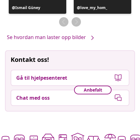
Innlegg
Ismail Güney
Innlegg
love_my_hom_
publisert
publisert
av
av
Se hvordan man laster opp bilder
Kontakt oss!
Gå til hjelpesenteret
Anbefalt
Chat med oss