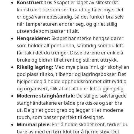
Konstruert tre:
Skapet er laget av slitesterkt
konstruert tre som ser bra ut og tåler mye. Det
er også varmebestandig, så det funker bra selv
når temperaturen endrer seg, og gir et stilig
utseende som passer til alt.
Hengseldører:
Skapet har sterke hengseldører
som holder alt pent unna, samtidig som du lett
får tak i det du trenger. Disse dørene er enkle å
bruke og bidrar til et rent og stilrent uttrykk.
Rikelig lagring:
Med mye plass inni, gir skohyllen
god plass til sko, tilbehør og lagringsbokser. Det
hjelper deg å holde oppholdsrommet ditt ryddig
og organisert, slik at alt alltid er lett tilgjengelig.
Moderne stanghåndtak:
De stilige, sølvfargede
stanghåndtakene er både praktiske og ser bra
ut. De gir et godt grep og legger til et moderne
touch, som passer perfekt til designet.
Minimal pleie:
For å holde skapet rent, tørker du
bare av med en tørr klut for å fjerne støv. Det