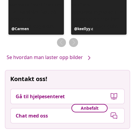
Innlegg
Carmen
Innlegg
keellyy.c
publisert
publisert
av
av
Se hvordan man laster opp bilder
Kontakt oss!
Gå til hjelpesenteret
Anbefalt
Chat med oss