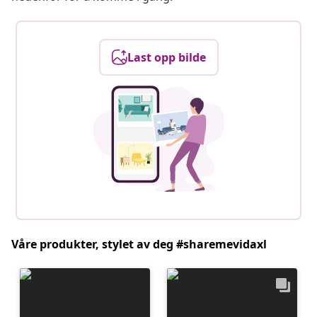
Last opp bilde
Våre produkter, stylet av deg #sharemevidaxl