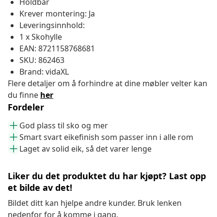
Holdbar
Krever montering: Ja
Leveringsinnhold:
1 x Skohylle
EAN: 8721158768681
SKU: 862463
Brand: vidaXL
Flere detaljer om å forhindre at dine møbler velter kan
du finne
her
Fordeler
God plass til sko og mer
Smart svart eikefinish som passer inn i alle rom
Laget av solid eik, så det varer lenge
Liker du det produktet du har kjøpt? Last opp
et bilde av det!
Bildet ditt kan hjelpe andre kunder. Bruk lenken
nedenfor for å komme i gang.