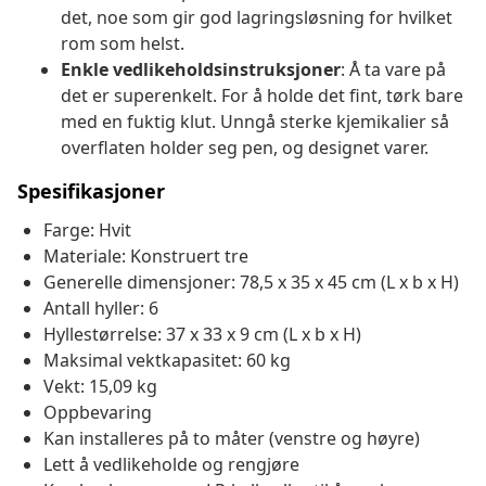
det, noe som gir god lagringsløsning for hvilket
rom som helst.
Enkle vedlikeholdsinstruksjoner
: Å ta vare på
det er superenkelt. For å holde det fint, tørk bare
med en fuktig klut. Unngå sterke kjemikalier så
overflaten holder seg pen, og designet varer.
Spesifikasjoner
Farge: Hvit
Materiale: Konstruert tre
Generelle dimensjoner: 78,5 x 35 x 45 cm (L x b x H)
Antall hyller: 6
Hyllestørrelse: 37 x 33 x 9 cm (L x b x H)
Maksimal vektkapasitet: 60 kg
Vekt: 15,09 kg
Oppbevaring
Kan installeres på to måter (venstre og høyre)
Lett å vedlikeholde og rengjøre