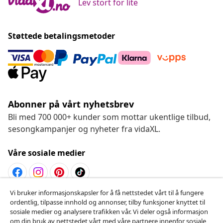
Lev stort for lite
Støttede betalingsmetoder
Abonner på vårt nyhetsbrev
Bli med 700 000+ kunder som mottar ukentlige tilbud,
sesongkampanjer og nyheter fra vidaXL.
Våre sosiale medier
Vi bruker informasjonskapsler for å få nettstedet vårt til å fungere
Angre på kontrakten
ordentlig, tilpasse innhold og annonser, tilby funksjoner knyttet til
sosiale medier og analysere trafikken vår. Vi deler også informasjon
Send inn en angrerett for bestillingen din.
om din bruk av nettstedet vårt med våre partnere innenfor sosiale