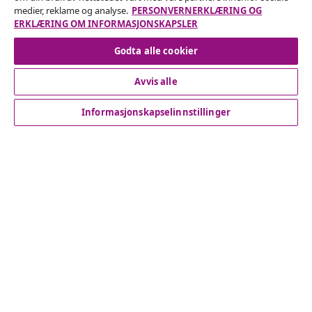
medier, reklame og analyse.
PERSONVERNERKLÆRING OG
Angre på kontrakten
ERKLÆRING OM INFORMASJONSKAPSLER
Godta alle cookier
Avvis alle
Kundeservice
Informasjonskapselinnstillinger
Bedrift
vidaXL
Oppdag mer