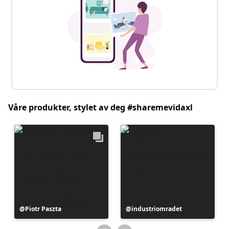
Våre produkter, stylet av deg #sharemevidaxl
Innlegg
Piotr Paszta
Innlegg
industriomradet
publisert
publisert
av
av