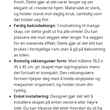
finish. Dette gjør at det varer lenger og ser
elegant ut i moderne hjem. Materialet er sterk,
og holder stand mot daglig bruk, samtidig som
det holder seg fint.
Ferdig baksidedesign
: I motsetning til mange
skap, ser dette godt ut fra alle vinkler. Du kan
plassere det mot veggen eller lenger fra veggen
for en svevende effekt. Dette gjør at det lett kan
brukes i forskjellige rom uten å gå på bekostning
av stilen.
Romslig rektangulær form
: Med målene 78,5 x
35 x 45 cm, gir skapet mye lagringsplass mens
det fortsatt er kompakt. Den rektangulære
formen hjelper deg med å holde vinylplater og
magasiner organisert, og holder stuen din
ryddig.
Enkel installering
: Designet gjør det lett å
installere skapet på enten venstre eller høyre
side. Du kan tilpasse det etter hvordan du vil ha