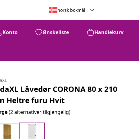
norsk bokmål
Konto
Ønskeliste
Handlekurv
daXL
idaXL Låvedør CORONA 80 x 210
m Heltre furu Hvit
rge
(2 alternativer tilgjengelig)