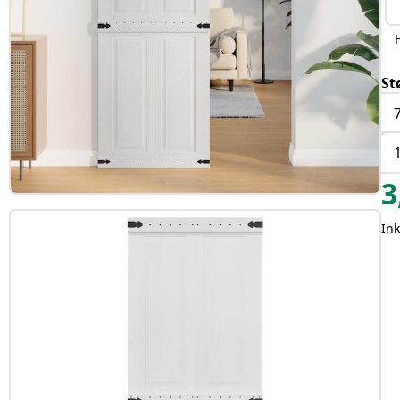
St
3
Ink