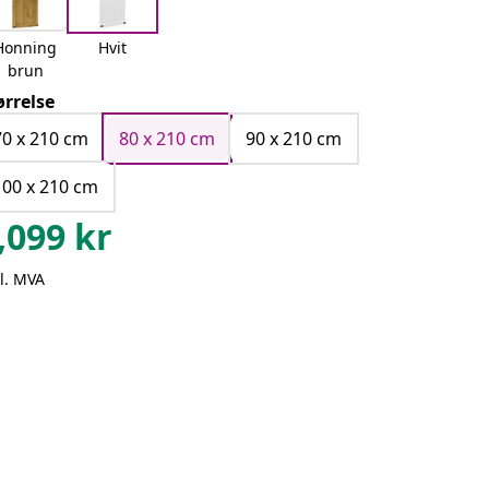
Honning
Hvit
brun
ørrelse
70 x 210 cm
80 x 210 cm
90 x 210 cm
100 x 210 cm
,099
kr
l. MVA