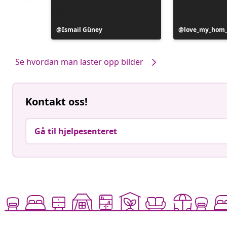
Innlegg
Ismail Güney
Innlegg
love_my_hom
publisert
publisert
av
av
Se hvordan man laster opp bilder
Kontakt oss!
Gå til hjelpesenteret