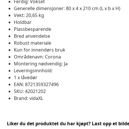
Ferdig: Vokset
Generelle dimensjoner: 80 x 4 x 210 cm (L x b x H)
Vekt: 20,65 kg
Holdbar
Plassbesparende
Bred anvendelse
Robust materiale
Kun for innendørs bruk
Områdenavn: Corona
Montering nødvendig: Ja
Leveringsinnhold:
1 x låvedør
EAN: 8721359327496
SKU: 42021202
Brand: vidaXL
Liker du det produktet du har kjøpt? Last opp et bilde