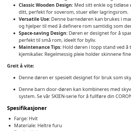
Classic Wooden Design
: Med sitt enkle og tidløse
ditt, perfekt for soverom, stuer eller lagringsrom.
Versatile Use
: Denne barnedøren kan brukes i man
og hjelper til med å definere rom samtidig som de
Space-saving Design
: Døren er designet for å spa
perfekt til små rom, ideelt for byliv.
Maintenance Tips
: Hold døren i topp stand ved å
kjemikalier. Regelmessig pleie holder skinnene fine
Greit å vite:
Denne døren er spesielt designet for bruk som sk
Denne barn door-døren kan kombineres med skyved
system. Se vår SKIEN-serie for å fullføre din COR
Spesifikasjoner
Farge: Hvit
Materiale: Heltre furu