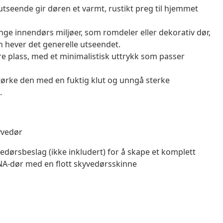
 utseende gir døren et varmt, rustikt preg til hjemmet
ge innendørs miljøer, som romdeler eller dekorativ dør,
n hever det generelle utseendet.
re plass, med et minimalistisk uttrykk som passer
 tørke den med en fuktig klut og unngå sterke
.
yvedør
ørsbeslag (ikke inkludert) for å skape et komplett
ONA-dør med en flott skyvedørsskinne