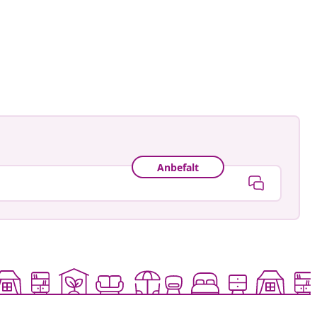
@me.com
t
Anbefalt