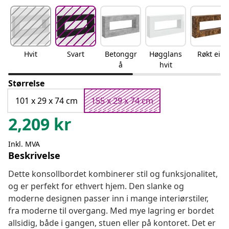
Hvit
Svart
Betonggr
Høgglans
Røkt eik
å
hvit
Størrelse
101 x 29 x 74 cm
155 x 29 x 74 cm
2,209
kr
Inkl. MVA
Beskrivelse
Dette konsollbordet kombinerer stil og funksjonalitet,
og er perfekt for ethvert hjem. Den slanke og
moderne designen passer inn i mange interiørstiler,
fra moderne til overgang. Med mye lagring er bordet
allsidig, både i gangen, stuen eller på kontoret. Det er