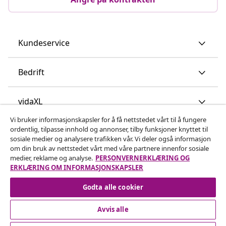
Kundeservice
Bedrift
vidaXL
Vi bruker informasjonskapsler for å få nettstedet vårt til å fungere
ordentlig, tilpasse innhold og annonser, tilby funksjoner knyttet til
Oppdag mer
sosiale medier og analysere trafikken vår. Vi deler også informasjon
om din bruk av nettstedet vårt med våre partnere innenfor sosiale
medier, reklame og analyse.
PERSONVERNERKLÆRING OG
ERKLÆRING OM INFORMASJONSKAPSLER
Godta alle cookier
Avvis alle
© 2008-2026 vidaXL www.vidaxl.no er et nettsted av vidaXL
Marketplace International B.V.