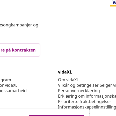
 sesongkampanjer og
re på kontrakten
vidaXL
rogram
Om vidaXL
or vidaXL
Vilkår og betingelser Selger v
ngssamarbeid
Personvernerklæring
Erklæring om informasjonska
Prioriterte fraktbetingelser
Informasjonskapselinnstillin
Jobbe for vidaXL