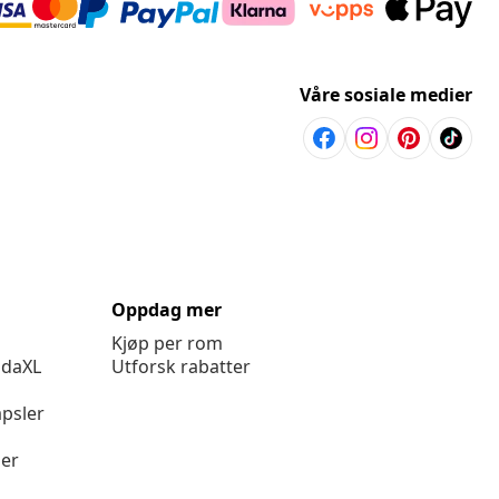
Våre sosiale medier
Oppdag mer
Kjøp per rom
idaXL
Utforsk rabatter
psler
ger