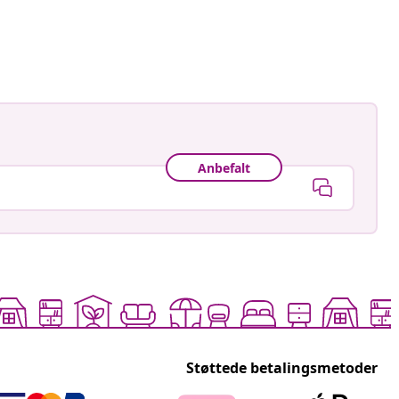
nahe
t
Anbefalt
Støttede betalingsmetoder