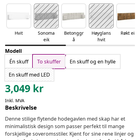
Hvit
Sonoma
Betonggr
Høyglans
Røkt eik
eik
å
hvit
Modell
Én skuff
To skuffer
En skuff og en hylle
En skuff med LED
3,049
kr
Inkl. MVA
Beskrivelse
Denne stilige flytende hodegavlen med skap har et
minimalistisk design som passer perfekt til mange
forskjellige soveromsstiler. Kjent for sine rene linjer og