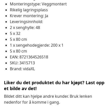
Monteringstype: Veggmontert
Rikelig lagringsplass
Krever montering: Ja
Leveringsinnhold:
2 x senghylle: 48
5 x 32
5 x 80 cm
1 x sengehodegjerde: 200 x 1
5 x 80 cm
EAN: 8721364526518
SKU: 3415713
Brand: vidaXL
Liker du det produktet du har kjøpt? Last opp
et bilde av det!
Bildet ditt kan hjelpe andre kunder. Bruk lenken
nedenfor for å komme i gang.