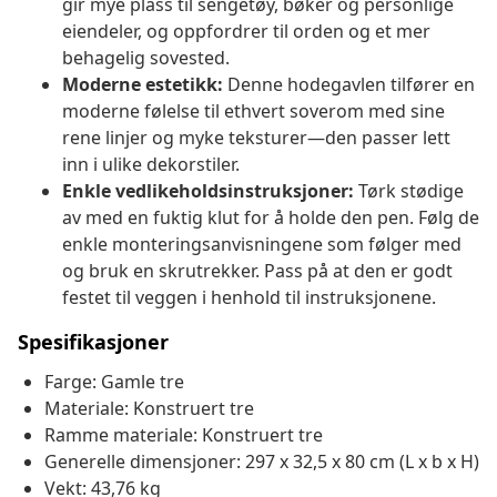
gir mye plass til sengetøy, bøker og personlige
eiendeler, og oppfordrer til orden og et mer
behagelig sovested.
Moderne estetikk:
Denne hodegavlen tilfører en
moderne følelse til ethvert soverom med sine
rene linjer og myke teksturer—den passer lett
inn i ulike dekorstiler.
Enkle vedlikeholdsinstruksjoner:
Tørk stødige
av med en fuktig klut for å holde den pen. Følg de
enkle monteringsanvisningene som følger med
og bruk en skrutrekker. Pass på at den er godt
festet til veggen i henhold til instruksjonene.
Spesifikasjoner
Farge: Gamle tre
Materiale: Konstruert tre
Ramme materiale: Konstruert tre
Generelle dimensjoner: 297 x 32,5 x 80 cm (L x b x H)
Vekt: 43,76 kg