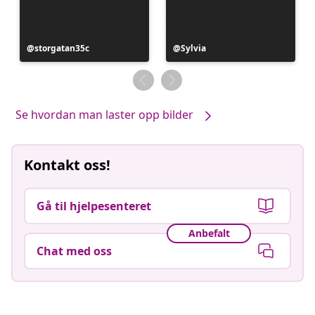
Innlegg
storgatan35c
Innlegg
Sylvia
publisert
publisert
av
av
Se hvordan man laster opp bilder
Kontakt oss!
Gå til hjelpesenteret
Anbefalt
Chat med oss