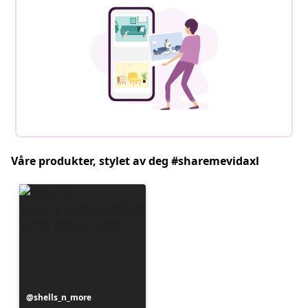
Våre produkter, stylet av deg #sharemevidaxl
Innlegg
shells_n_more