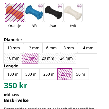
Oransje
Blå
Svart
Hvit
Diameter
10 mm
12 mm
6 mm
8 mm
14 mm
16 mm
3 mm
20 mm
24 mm
Lengde
100 m
500 m
250 m
25 m
50 m
350
kr
Inkl. MVA
Beskrivelse