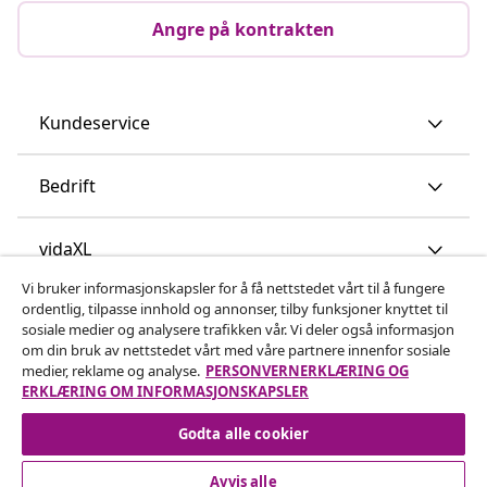
Angre på kontrakten
Kundeservice
Bedrift
vidaXL
Vi bruker informasjonskapsler for å få nettstedet vårt til å fungere
ordentlig, tilpasse innhold og annonser, tilby funksjoner knyttet til
Oppdag mer
sosiale medier og analysere trafikken vår. Vi deler også informasjon
om din bruk av nettstedet vårt med våre partnere innenfor sosiale
medier, reklame og analyse.
PERSONVERNERKLÆRING OG
ERKLÆRING OM INFORMASJONSKAPSLER
Godta alle cookier
Avvis alle
© 2008-2026 vidaXL www.vidaxl.no er et nettsted av vidaXL